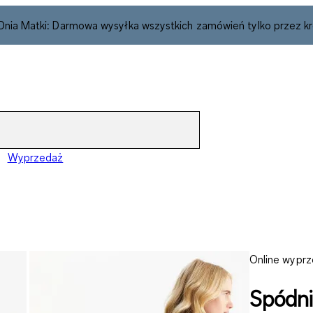
 Dnia Matki: Darmowa wysyłka wszystkich zamówień tylko przez kr
Wyprzedaż
Online wypr
Spódni