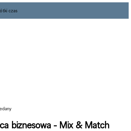
ótki czas
zedany
ca biznesowa - Mix & Match