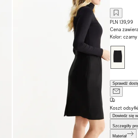
PLN 139,99
Cena zawiera
Kolor
:
czarny
Sprawdź dostę
Koszt odsyłk
Dowiedz się w
Szczegóły pro
Materiał