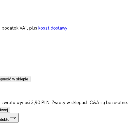
 podatek VAT, plus
koszt dostawy
pność w sklepie
i zwrotu wynosi 3,90 PLN. Zwroty w sklepach C&A są bezpłatne.
ięcej
duktu