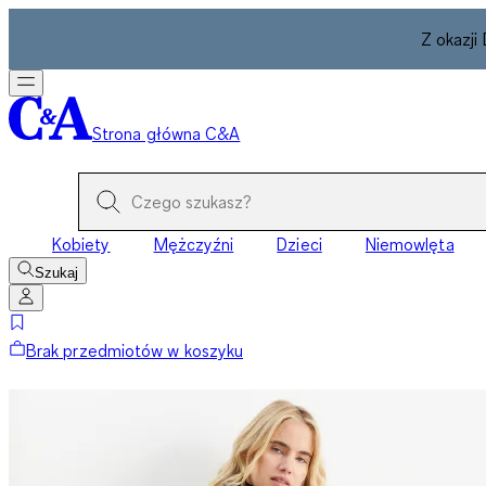
Z okazji
Strona główna C&A
Kobiety
Mężczyźni
Dzieci
Niemowlęta
Szukaj
Brak przedmiotów w koszyku