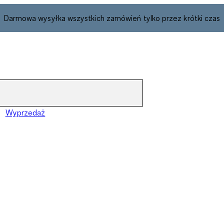
Darmowa wysyłka wszystkich zamówień tylko przez krótki czas
Wyprzedaż