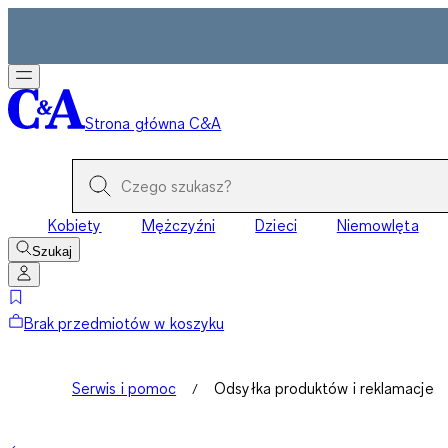
Strona główna C&A
Kobiety
Mężczyźni
Dzieci
Niemowlęta
Szukaj
Brak przedmiotów w koszyku
Serwis i pomoc
Odsyłka produktów i reklamacje