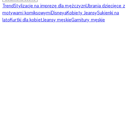
Trend
Stylizacje na imprezę dla mężczyzn
Ubrania dziecięce z
motywami komiksowymi
Disneya
Kobiety Jeansy
Sukienki na
lato
Kurtki dla kobiet
Jeansy męskie
Garnitury męskie