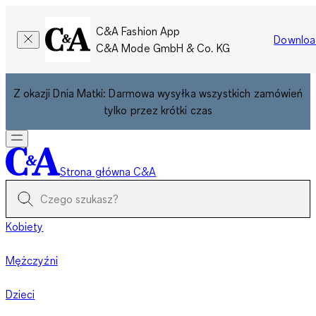
C&A Fashion App
Downloa
C&A Mode GmbH & Co. KG
Z okazji Dnia Matki: Darmowa wysyłka wszystkich zamówień
tylko przez krótki czas
Strona główna C&A
Kobiety
Mężczyźni
Dzieci