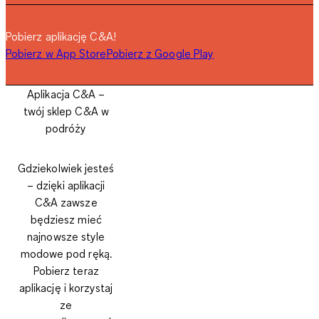
Pobierz aplikację C&A!
Pobierz w App Store
Pobierz z Google Play
Aplikacja C&A –
twój sklep C&A w
podróży
Gdziekolwiek jesteś
– dzięki aplikacji
C&A zawsze
będziesz mieć
najnowsze style
modowe pod ręką.
Pobierz teraz
aplikację i korzystaj
ze