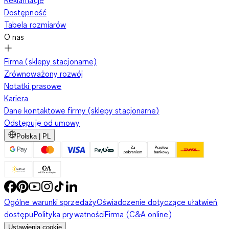
Dostępność
Tabela rozmiarów
O nas
Firma (sklepy stacjonarne)
Zrównoważony rozwój
Notatki prasowe
Kariera
Dane kontaktowe firmy (sklepy stacjonarne)
Odstępuję od umowy
Polska | PL
Ogólne warunki sprzedaży
Oświadczenie dotyczące ułatwień
dostępu
Polityka prywatności
Firma (C&A online)
Ustawienia cookie