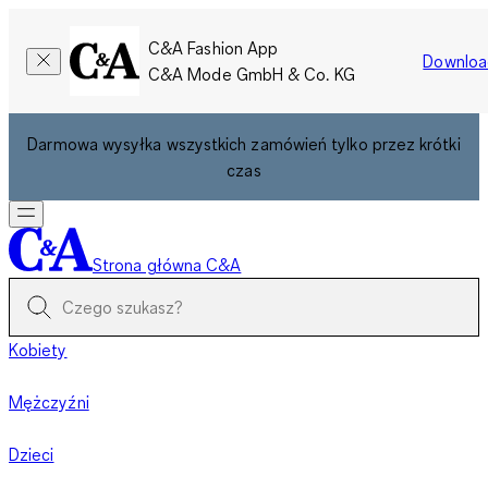
C&A Fashion App
Downloa
C&A Mode GmbH & Co. KG
Darmowa wysyłka wszystkich zamówień tylko przez krótki
czas
Strona główna C&A
Kobiety
Mężczyźni
Dzieci