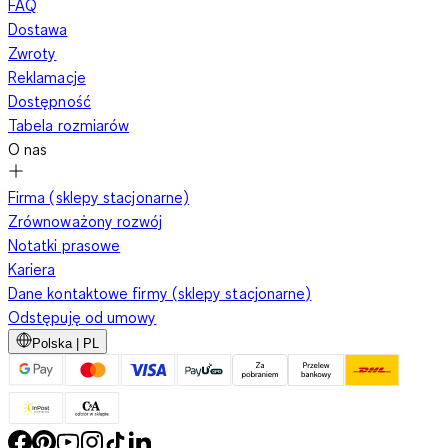
FAQ
Dostawa
Zwroty
Reklamacje
Dostępność
Tabela rozmiarów
O nas
Firma (sklepy stacjonarne)
Zrównoważony rozwój
Notatki prasowe
Kariera
Dane kontaktowe firmy (sklepy stacjonarne)
Odstępuję od umowy
Polska | PL