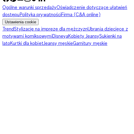
Ogólne warunki sprzedaży
Oświadczenie dotyczące ułatwień
dostępu
Polityka prywatności
Firma (C&A online)
Ustawienia cookie
Trend
Stylizacje na imprezę dla mężczyzn
Ubrania dziecięce z
motywami komiksowymi
Disneya
Kobiety Jeansy
Sukienki na
lato
Kurtki dla kobiet
Jeansy męskie
Garnitury męskie