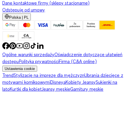
Dane kontaktowe firmy (sklepy stacjonarne)
Odstępuję od umowy
Polska | PL
Ogólne warunki sprzedaży
Oświadczenie dotyczące ułatwień
dostępu
Polityka prywatności
Firma (C&A online)
Ustawienia cookie
Trend
Stylizacje na imprezę dla mężczyzn
Ubrania dziecięce z
motywami komiksowymi
Disneya
Kobiety Jeansy
Sukienki na
lato
Kurtki dla kobiet
Jeansy męskie
Garnitury męskie