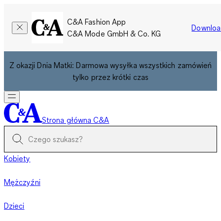
C&A Fashion App
Downloa
C&A Mode GmbH & Co. KG
Z okazji Dnia Matki: Darmowa wysyłka wszystkich zamówień
tylko przez krótki czas
Strona główna C&A
Kobiety
Mężczyźni
Dzieci