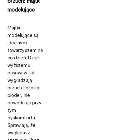
brzuch: majtki
modelujące
Majtki
modelujące są
idealnym
towarzyszem na
co dzień. Dzięki
wyższemu
pasowi w talii
wygładzają
brzuch i okolice
bioder, nie
powodując przy
tym
dyskomfortu.
Sprawiają, że
wyglądasz