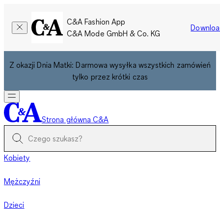
C&A Fashion App
Downloa
C&A Mode GmbH & Co. KG
Z okazji Dnia Matki: Darmowa wysyłka wszystkich zamówień
tylko przez krótki czas
Strona główna C&A
Kobiety
Mężczyźni
Dzieci