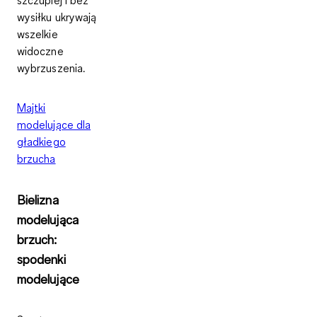
szczuplej i bez
wysiłku ukrywają
wszelkie
widoczne
wybrzuszenia.
Majtki
modelujące dla
gładkiego
brzucha
Bielizna
modelująca
brzuch:
spodenki
modelujące