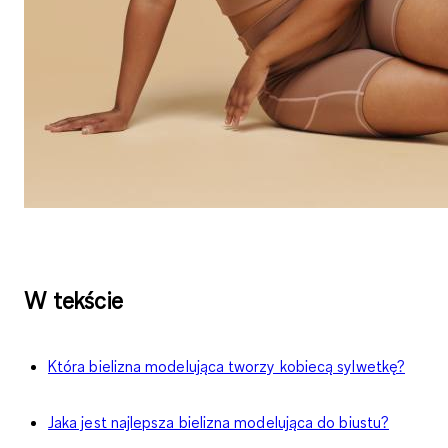
W tekście
Która bielizna modelująca tworzy kobiecą sylwetkę?
Jaka jest najlepsza bielizna modelująca do biustu?