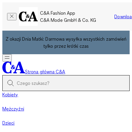
C&A Fashion App
Downloa
C&A Mode GmbH & Co. KG
Z okazji Dnia Matki: Darmowa wysyłka wszystkich zamówień
tylko przez krótki czas
Strona główna C&A
Kobiety
Mężczyźni
Dzieci