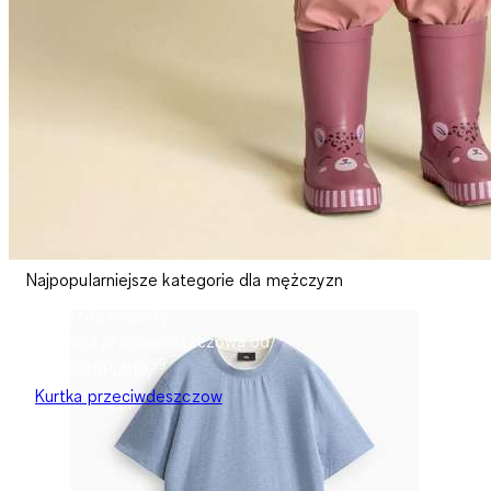
Najpopularniejsze kategorie dla mężczyzn
Na każdą pogodę
Kolekcja przeciwdeszczowa od
99
PLN19.99
PLN
19
,
Kurtka przeciwdeszczow