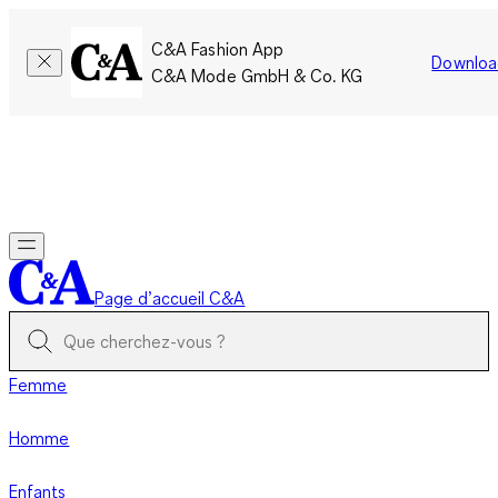
C&A Fashion App
Downloa
C&A Mode GmbH & Co. KG
Seulement pour une courte durée : Les membres cumulent le
double de points!
Se connecter
Page d’accueil C&A
Femme
Homme
Enfants