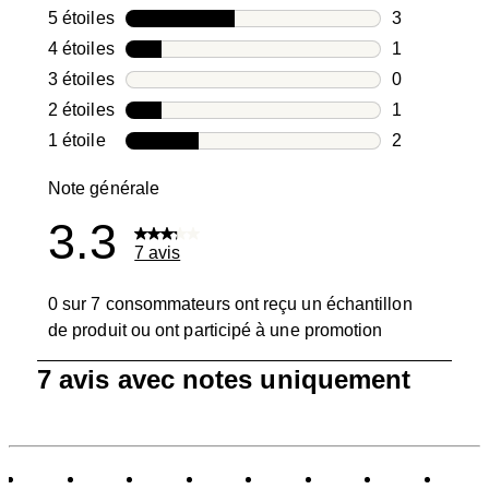
5 étoiles
étoiles
3
3 avis avec 5
4 étoiles
étoiles
1
1 avis avec 4
3 étoiles
étoiles
0
0 avis avec 3
2 étoiles
étoiles
1
1 avis avec 2
1 étoile
étoiles
2
2 avis avec 1
Note générale
3.3
7 avis
0 sur 7 consommateurs ont reçu un échantillon
de produit ou ont participé à une promotion
1
7 avis avec notes uniquement
à
0
sur
7