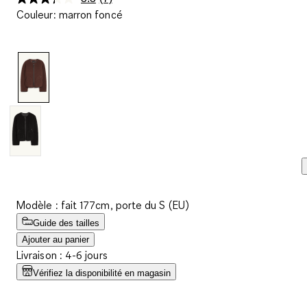
Lire
Couleur
:
marron foncé
7
avis.
Lien
sur
la
même
page.
Modèle : fait 177cm, porte du S (EU)
Guide des tailles
Ajouter au panier
Livraison : 4-6 jours
Vérifiez la disponibilité en magasin