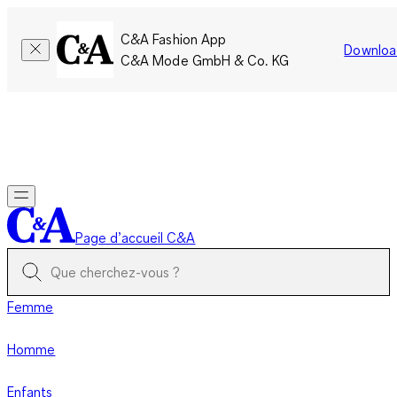
C&A Fashion App
Downloa
C&A Mode GmbH & Co. KG
Seulement pour une courte durée : Les membres cumulent le
double de points!
Se connecter
Page d’accueil C&A
Femme
Homme
Enfants