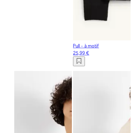
Pull - à motif
25,99 €