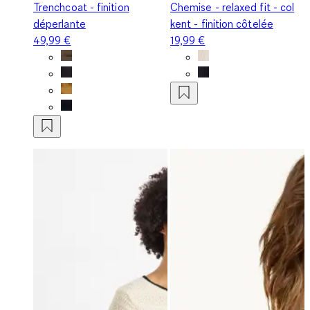
Trenchcoat - finition
Chemise - relaxed fit - col
déperlante
kent - finition côtelée
49,99 €
19,99 €