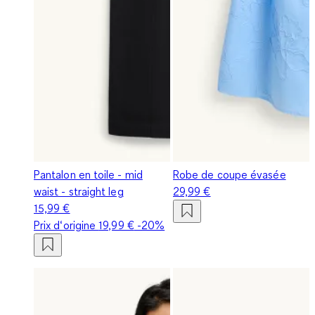
Pantalon en toile - mid
Robe de coupe évasée
waist - straight leg
29,99 €
15,99 €
Prix d‘origine
19,99 €
-20%