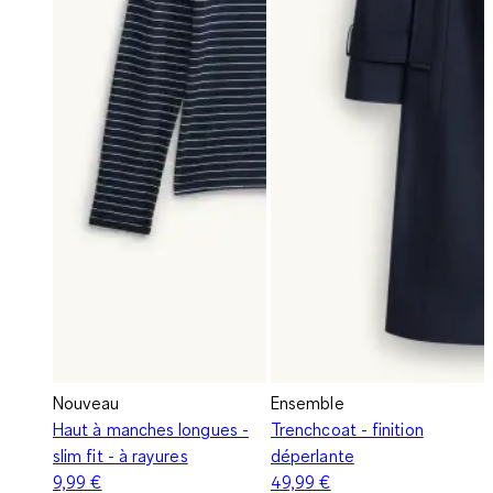
Nouveau
Ensemble
Haut à manches longues -
Trenchcoat - finition
slim fit - à rayures
déperlante
9,99 €
49,99 €