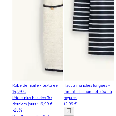
Robe de maille - texturée
Haut à manches longues -
14,99 €
slim fit - finition côtelée - à
Prix le plus bas des 30
rayures
derniers jours :
19,99 €
12,99 €
-25%