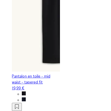
Pantalon en toile - mid
waist - tapered fit
19,99 €