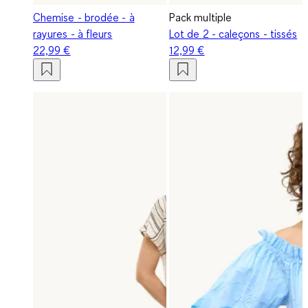
Chemise - brodée - à
Pack multiple
rayures - à fleurs
Lot de 2 - caleçons - tissés
22,99 €
12,99 €