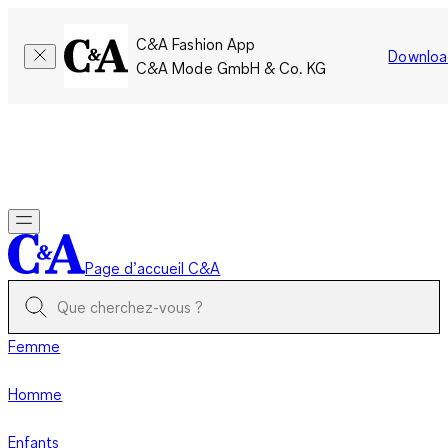
C&A Fashion App
Downloa
C&A Mode GmbH & Co. KG
Seulement pour une courte durée : Les membres cumulent le
double de points!
Se connecter
Page d’accueil C&A
Femme
Homme
Enfants