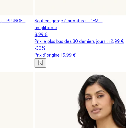
s - PLUNGE -
Soutien-gorge à armature - DEMI -
ampliforme
8,99 €
Prix le plus bas des 30 derniers jours :
12,99 €
-30%
Prix d‘origine
15,99 €