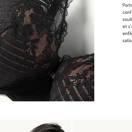
Port
conf
sout
et s
enfi
sati