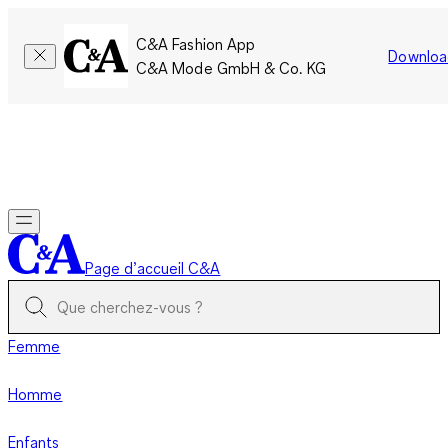
C&A Fashion App
Downloa
C&A Mode GmbH & Co. KG
Seulement pour une courte durée : Les membres cumulent le
double de points!
Se connecter
Page d’accueil C&A
Femme
Homme
Enfants