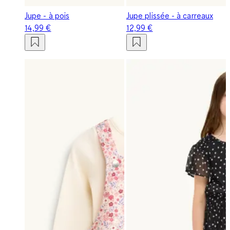
Jupe - à pois
Jupe plissée - à carreaux
14,99 €
12,99 €