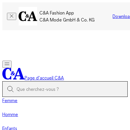
C&A Fashion App
Downloa
C&A Mode GmbH & Co. KG
Seulement pour une courte durée : Les membres cumulent le
double de points!
Se connecter
Page d’accueil C&A
Femme
Homme
Enfants