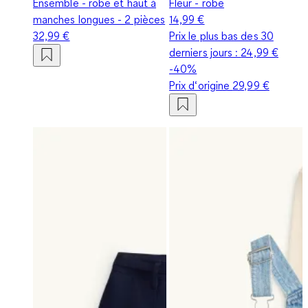
Ensemble - robe et haut à
Fleur - robe
manches longues - 2 pièces
14,99 €
32,99 €
Prix le plus bas des 30
derniers jours :
24,99 €
-40%
Prix d‘origine
29,99 €