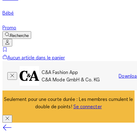
Bébé
Promo
Recherche
Aucun article dans le panier
C&A Fashion App
Downloa
C&A Mode GmbH & Co. KG
Seulement pour une courte durée : Les membres cumulent le
double de points!
Se connecter