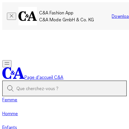
C&A Fashion App
Downloa
C&A Mode GmbH & Co. KG
Seulement pour une courte durée : Les membres cumulent le
double de points!
Se connecter
Page d’accueil C&A
Femme
Homme
Enfants