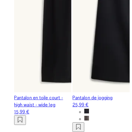
Pantalon en toile court -
Pantalon de jogging
high waist - wide leg
25,99 €
15,99 €