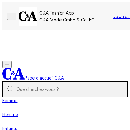
C&A Fashion App
Downloa
C&A Mode GmbH & Co. KG
Seulement pour une courte durée : Les membres cumulent le
double de points!
Se connecter
Page d’accueil C&A
Femme
Homme
Enfants