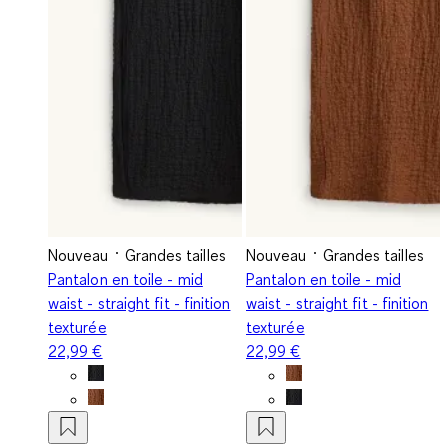
Nouveau
Grandes tailles
Nouveau
Grandes tailles
Pantalon en toile - mid
Pantalon en toile - mid
waist - straight fit - finition
waist - straight fit - finition
texturée
texturée
22,99 €
22,99 €