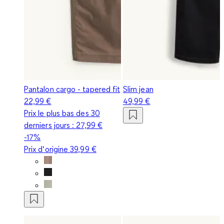
Pantalon cargo - tapered fit
Slim jean
22,99 €
49,99 €
Prix le plus bas des 30
derniers jours :
27,99 €
-17%
Prix d‘origine
39,99 €