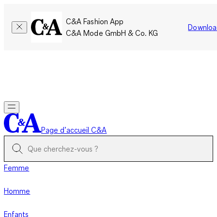
C&A Fashion App
Downloa
C&A Mode GmbH & Co. KG
Seulement pour une courte durée : Les membres cumulent le
double de points!
Se connecter
Page d’accueil C&A
Femme
Homme
Enfants