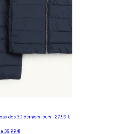
s bas des 30 derniers jours :
27,99 €
ine
39,99 €