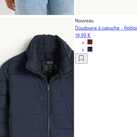
Nouveau
Doudoune à capuche - finitio
19,99 €