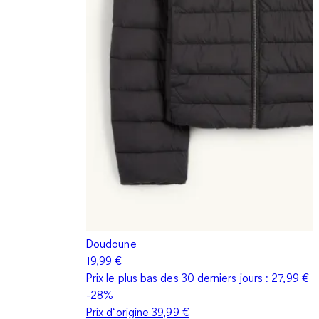
Doudoune
19,99 €
Prix le plus bas des 30 derniers jours :
27,99 €
-28%
Prix d‘origine
39,99 €