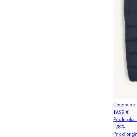
Doudoune
19,99 €
Prix le plu
-28%
Prix d‘orig