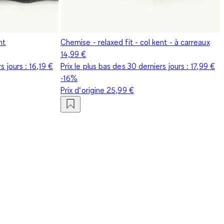
nt
Chemise - relaxed fit - col kent - à carreaux
14,99 €
s jours :
16,19 €
Prix le plus bas des 30 derniers jours :
17,99 €
-16%
Prix d‘origine
25,99 €