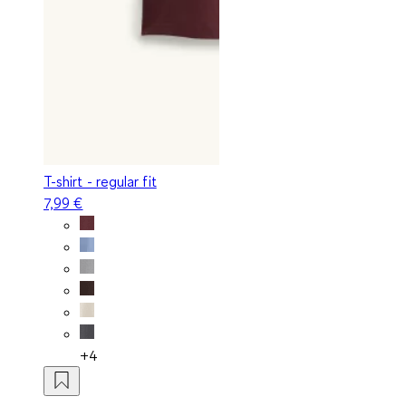
T-shirt - regular fit
7,99 €
+4