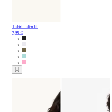
T-shirt - slim fit
7,99 €