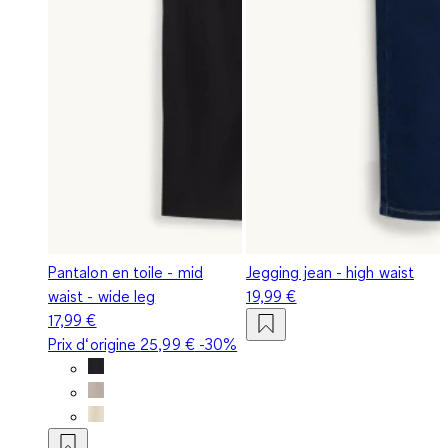
Pantalon en toile - mid
Jegging jean - high waist
waist - wide leg
19,99 €
17,99 €
Prix d‘origine
25,99 €
-30%