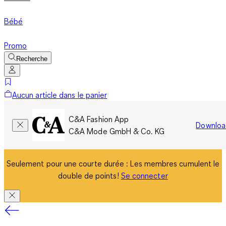
Bébé
Promo
Recherche
Aucun article dans le panier
C&A Fashion App
Downloa
C&A Mode GmbH & Co. KG
Seulement pour une courte durée : Les membres cumulent le
double de points!
Se connecter