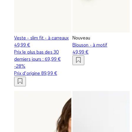
Veste - slim fit - à carreaux
Nouveau
49,99 €
Blouson - à motif
Prix le plus bas des 30
49,99 €
derniers jours :
69,99 €
-28%
Prix d‘origine
89,99 €