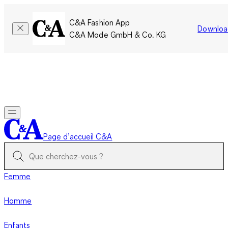
C&A Fashion App
Downloa
C&A Mode GmbH & Co. KG
Seulement pour une courte durée : Les membres cumulent le
double de points!
Se connecter
Page d’accueil C&A
Femme
Homme
Enfants