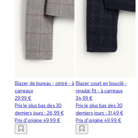
Blazer de bureau - cintré - à
Blazer court en bouclé -
carreaux
regular fit - à carreaux
29,99 €
34,99 €
Prix le plus bas des 30
Prix le plus bas des 30
derniers jours :
26,99 €
derniers jours :
31,49 €
Prix d‘origine
49,99 €
Prix d‘origine
49,99 €