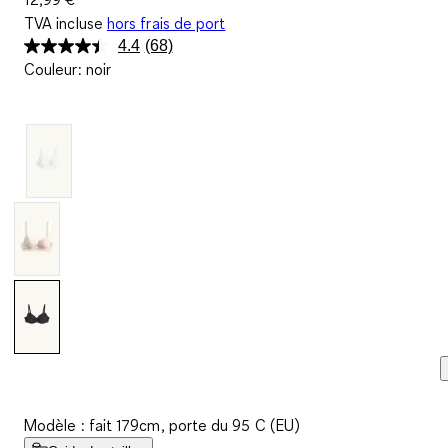
TVA incluse
hors frais de port
4.4
(68)
Lire
Couleur
:
noir
68
avis.
Lien
sur
la
même
page.
Modèle : fait 179cm, porte du 95 C (EU)