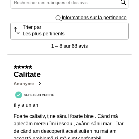
Zone de recherche de sujet et d'avis
Informations sur la pertinence
Affich
Trier par
Les plus pertinents
1
1
–
8 sur 68
avis
à
8
sur
5 sur 5 étoiles.
68
Calitate
avis.
Anonyme
ACHETEUR VÉRIFIÉ
il y a un an
Foarte caliativ, ține sânul foarte bine . Când mă
aplecăm mereu îmi ieșeau , având sânii mari. Dar
de când am descoperit acest sutien nu mai am
această problemă și mă simt confortabil