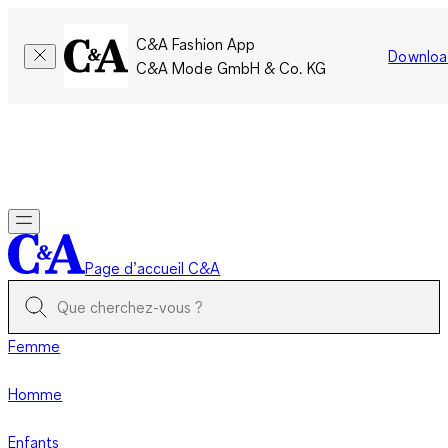
C&A Fashion App
Downloa
C&A Mode GmbH & Co. KG
Seulement pour une courte durée : Les membres cumulent le
double de points!
Se connecter
Page d’accueil C&A
Femme
Homme
Enfants