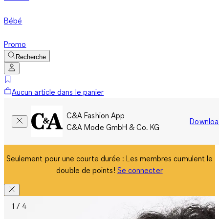
Bébé
Promo
Recherche
Aucun article dans le panier
C&A Fashion App
Downloa
C&A Mode GmbH & Co. KG
Seulement pour une courte durée : Les membres cumulent le
double de points!
Se connecter
1 / 4