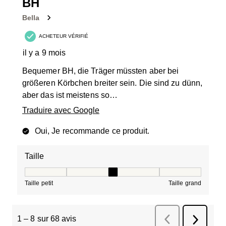
BH
Bella
ACHETEUR VÉRIFIÉ
il y a 9 mois
Bequemer BH, die Träger müssten aber bei
größeren Körbchen breiter sein. Die sind zu dünn,
aber das ist meistens so…
Traduire avec Google
Oui, Je recommande ce produit.
Taille
Taille, 3 sur 5, où 1 est égal à Taille petit et 5 est égal à
Taille petit
Taille grand
1
–
8 sur 68
avis
Précédent
avis
Suivant