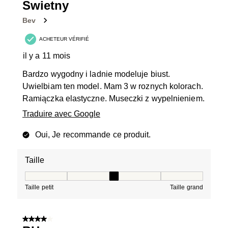
Swietny
Bev
ACHETEUR VÉRIFIÉ
il y a 11 mois
Bardzo wygodny i ladnie modeluje biust.
Uwielbiam ten model. Mam 3 w roznych kolorach.
Ramiączka elastyczne. Museczki z wypelnieniem.
Traduire avec Google
Oui, Je recommande ce produit.
Taille
Taille, 3 sur 5, où 1 est égal à Taille petit et 5 est égal à
Taille petit
Taille grand
4 sur 5 étoiles.