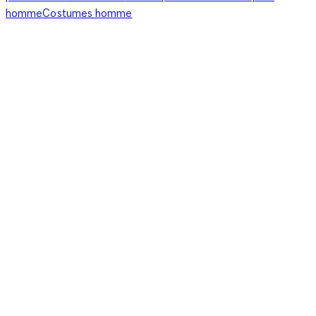
homme
Costumes homme