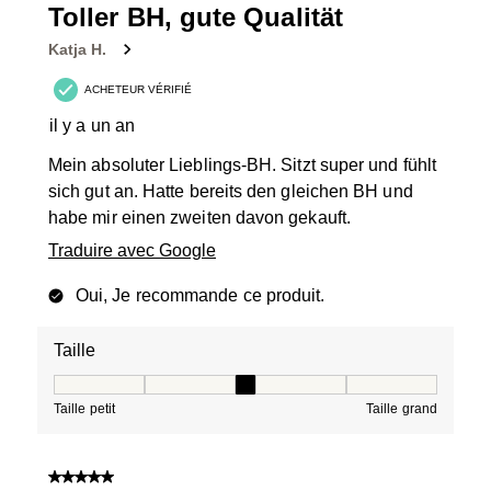
Toller BH, gute Qualität
Katja H.
ACHETEUR VÉRIFIÉ
il y a un an
Mein absoluter Lieblings-BH. Sitzt super und fühlt
sich gut an. Hatte bereits den gleichen BH und
habe mir einen zweiten davon gekauft.
Traduire avec Google
Oui, Je recommande ce produit.
Taille
Taille, 3 sur 5, où 1 est égal à Taille petit et 5 est égal à
Taille petit
Taille grand
5 sur 5 étoiles.