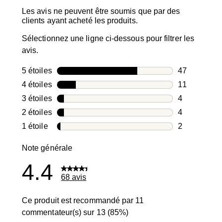
Les avis ne peuvent être soumis que par des
clients ayant acheté les produits.
Sélectionnez une ligne ci-dessous pour filtrer les
avis.
5 étoiles
étoiles
47
47 avis avec
4 étoiles
étoiles
11
11 avis avec
3 étoiles
étoiles
4
4 avis avec 3
2 étoiles
étoiles
4
4 avis avec 2
1 étoile
étoiles
2
2 avis avec 1
Note générale
4.4
68 avis
Ce produit est recommandé par 11
commentateur(s) sur 13 (85%)