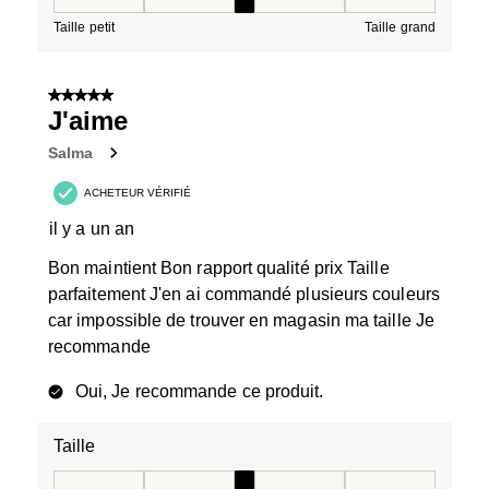
Taille, 3 sur 5, où 1 est égal à Taille petit et 5 est égal à
Taille petit
Taille grand
5 sur 5 étoiles.
J'aime
Salma
ACHETEUR VÉRIFIÉ
il y a un an
Bon maintient Bon rapport qualité prix Taille
parfaitement J'en ai commandé plusieurs couleurs
car impossible de trouver en magasin ma taille Je
recommande
Oui, Je recommande ce produit.
Taille
Taille, 3 sur 5, où 1 est égal à Taille petit et 5 est égal à