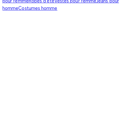
pour femme
Robes d'été
Vestes pour femme
Jeans pour
homme
Costumes homme