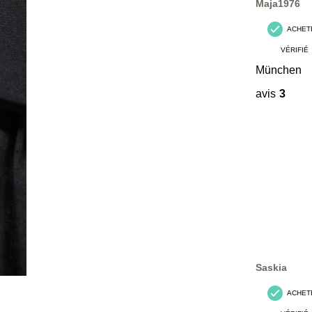
Maja1976
ACHET
VÉRIFIÉ
München
avis
3
Saskia
ACHET