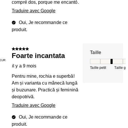
compré dos, porque me encantó.
Traduire avec Google
Oui, Je recommande ce
produit.
5 sur 5 étoiles.
Taille
Foarte incantata
EUR
Taille, 3 sur 5, où 
il y a 9 mois
Taille petit
Taille g
Pentru mine, rochia e superbă!
Am și varianta cu mânecă lungă
și buzunare. Practică și feminină
deopotrivă.
Traduire avec Google
Oui, Je recommande ce
produit.