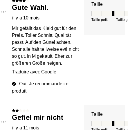
4 sur 5 étoiles.
Taille
Gute Wahl.
EUR
Taille, 3 sur 5, où 
il y a 10 mois
Taille petit
Taille g
Mir gefällt das Kleid gut für den
Preis. Toller Schnitt. Qualität
passt. Auf den Gürtel achten.
Schnalle hält teilweise evtl nicht
so gut. In M gekauft. Eher zur
größeren Größe neigen.
Traduire avec Google
Oui, Je recommande ce
produit.
2 sur 5 étoiles.
Taille
Gefiel mir nicht
EUR
Taille, 3 sur 5, où 
il y a 11 mois
Taille petit
Taille g