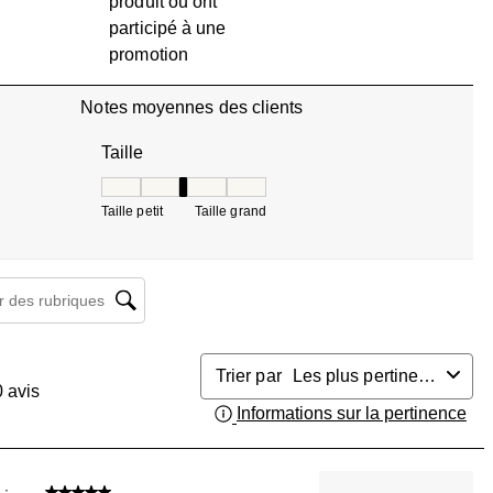
produit ou ont
3 avis avec 1 étoile.
participé à une
promotion
Notes moyennes des clients
Taille
Taille, 3 sur 5, où 1 est égal à Taille petit et 5 est 
Taille petit
Taille grand
herche de sujet et d'avis
Trier par
Les plus pertinents
0
avis
Informations sur la pertinence
Aff