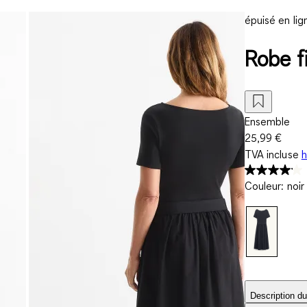
épuisé en lig
Robe fi
Ensemble
25,99 €
TVA incluse
h
Couleur
:
noir
Description du