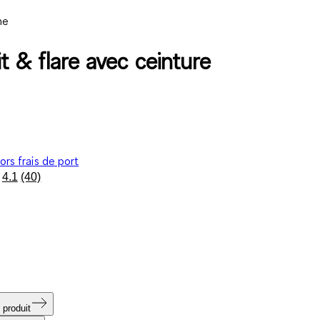
ne
t & flare avec ceinture
ors frais de port
4.1
(40)
Lire
40
avis.
Lien
sur
la
même
page.
 produit