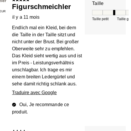
5 sur 5 étoiles.
eier
Taille
Figurschmeichler
EUR
Taille, 3 sur 5, où 
il y a 11 mois
Taille petit
Taille g
Endlich mal ein Kleid, bei dem
die Taille in der Taille sitzt und
nicht unter der Brust. Bei großer
Oberweite sehr zu empfehlen.
Das Kleid sieht wertig aus und ist
im Preis - Leistungsverhältnis
unschlagbar. Ich trage es mir
einem breiten Ledergürtel und
sehe damit richtig schlank aus.
Traduire avec Google
Oui, Je recommande ce
produit.