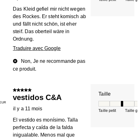
Das Kleid gefiel mir nicht wegen
des Rockes. Er steht komisch ab
und fällt nicht schön, ist eher
steif. Das oberteil wäre in
Ordnung.
Traduire avec Google
Non, Je ne recommande pas
ce produit.
5 sur 5 étoiles.
Taille
vestidos C&A
EUR
Taille, 3 sur 5, où 
il y a 11 mois
Taille petit
Taille g
El vestido es monísimo. Talla
perfecta y caída de la falda
inigualable. Menos mal que