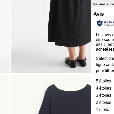
Matières et or
Avis
Les avis 
être soum
des client
acheté les
Sélection
ligne ci-
pour filtre
5 étoiles
é
4 étoiles
é
3 étoiles
é
2 étoiles
é
1 étoile
ét