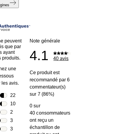
igines
ne peuvent
Note générale
is que par
4.1
s ayant
 produits.
40 avis
nez une
Ce produit est
dessous
recommandé par 6
r les avis.
commentateur(s)
sur 7 (86%)
toiles
22
22 avis avec 5 étoiles.
toiles
10
0 sur
10 avis avec 4 étoiles.
toiles
2
40 consommateurs
2 avis avec 3 étoiles.
ont reçu un
toiles
3
échantillon de
3 avis avec 2 étoiles.
oiles
3