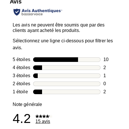
Avis
Les avis ne peuvent être soumis que par des
clients ayant acheté les produits.
Sélectionnez une ligne ci-dessous pour filtrer les
avis.
5 étoiles
étoiles
10
10 avis avec
4 étoiles
étoiles
2
2 avis avec 4
3 étoiles
étoiles
1
1 avis avec 3
2 étoiles
étoiles
0
0 avis avec 2
1 étoile
étoiles
2
2 avis avec 1
Note générale
4.2
15 avis