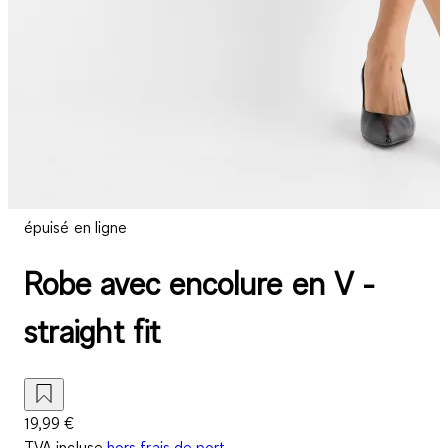
épuisé en ligne
Robe avec encolure en V -
straight fit
19,99 €
TVA incluse
hors frais de port