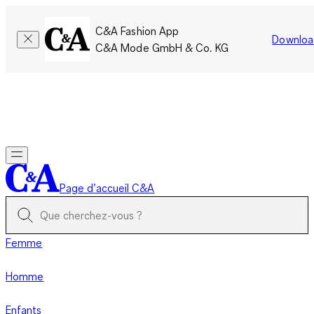
C&A Fashion App
Downloa
C&A Mode GmbH & Co. KG
Seulement pour une courte durée : Les membres cumulent le
double de points!
Se connecter
Page d’accueil C&A
Femme
Homme
Enfants