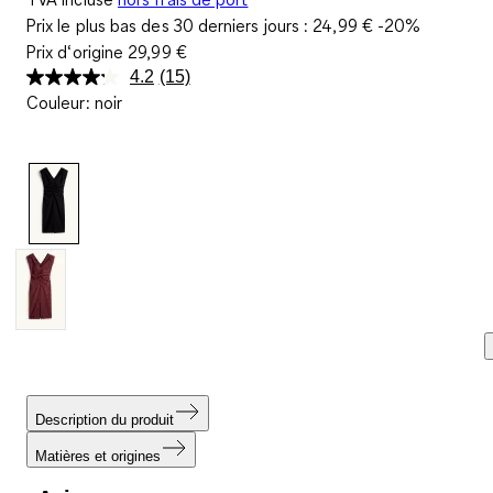
Prix le plus bas des 30 derniers jours :
24,99 €
-20%
Prix d‘origine
29,99 €
4.2
(15)
Lire
Couleur
:
noir
15
avis.
Lien
sur
la
même
page.
Description du produit
Matières et origines