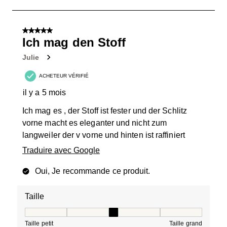
à
2
sur
5 sur 5 étoiles.
15
Ich mag den Stoff
avis.
Julie
ACHETEUR VÉRIFIÉ
il y a 5 mois
Ich mag es , der Stoff ist fester und der Schlitz
vorne macht es eleganter und nicht zum
langweiler der v vorne und hinten ist raffiniert
Traduire avec Google
Oui, Je recommande ce produit.
Taille
Taille, 3 sur 5, où 1 est égal à Taille petit et 5 est égal à
Taille petit
Taille grand