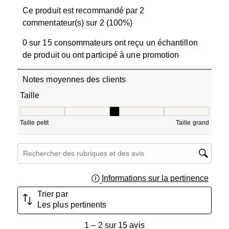
Ce produit est recommandé par 2
commentateur(s) sur 2 (100%)
0 sur 15 consommateurs ont reçu un échantillon
de produit ou ont participé à une promotion
Notes moyennes des clients
Taille
Taille, 3 sur 5, où 1 est égal à Taille petit et 5 est égal à T
Taille petit
Taille grand
Zone de recherche de sujet et d'avis
Informations sur la pertinence
Affich
Trier par
Les plus pertinents
1
1
–
2 sur 15
avis