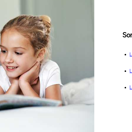
So
L
L
L