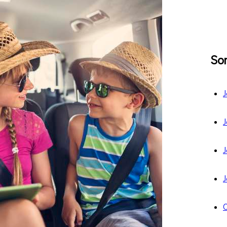
So
J
J
J
J
C