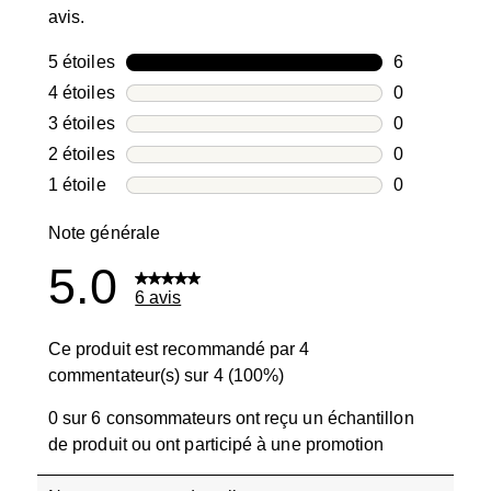
avis.
5 étoiles
étoiles
6
6 avis avec 5
4 étoiles
étoiles
0
0 avis avec 4
3 étoiles
étoiles
0
0 avis avec 3
2 étoiles
étoiles
0
0 avis avec 2
1 étoile
étoiles
0
0 avis avec 1
Note générale
5.0
6 avis
Ce produit est recommandé par 4
commentateur(s) sur 4 (100%)
0 sur 6 consommateurs ont reçu un échantillon
de produit ou ont participé à une promotion