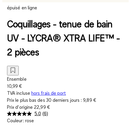
épuisé en ligne
Coquillages - tenue de bain
UV - LYCRA® XTRA LIFE™ -
2 pièces
Ensemble
10,99 €
TVA incluse
hors frais de port
Prix le plus bas des 30 derniers jours :
9,89 €
Prix d‘origine
22,99 €
5.0
(6)
Lire
Couleur
:
rose
6
avis.
Lien