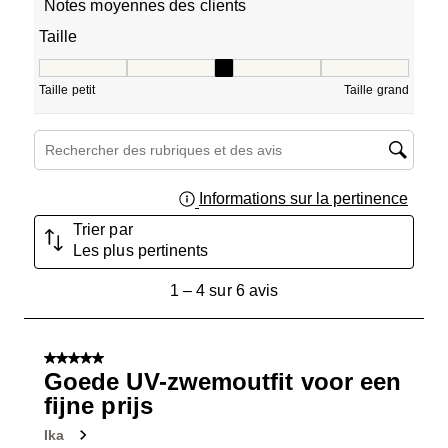
Notes moyennes des clients
Taille
Taille, 2.75 sur 5, où 1 est égal à Taille petit et 5 est égal
Taille petit
Taille grand
Zone de recherche de sujet et d'avis
Informations sur la pertinence
Affich
Trier par
Les plus pertinents
1
1
–
4 sur 6
avis
à
4
sur
5 sur 5 étoiles.
6
Goede UV-zwemoutfit voor een
avis.
fijne prijs
Ika