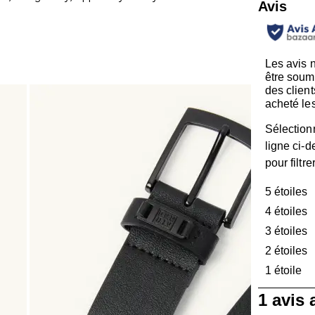
Avis
Les avis 
être soum
des client
acheté les
Sélection
ligne ci-
pour filtre
5 étoiles
é
4 étoiles
é
3 étoiles
é
2 étoiles
é
1 étoile
ét
1
1 avis
à