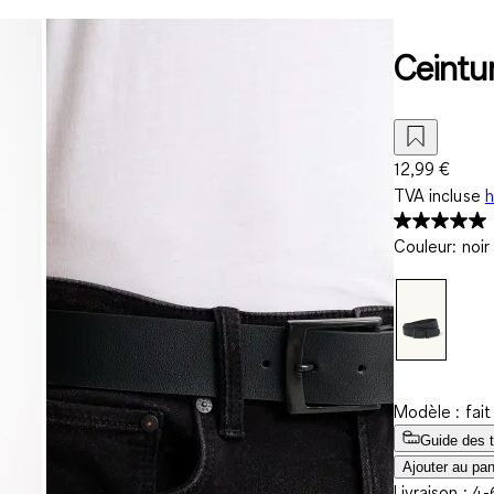
Ceintu
12,99 €
TVA incluse
h
Couleur
:
noir
Modèle : fai
Guide des t
Ajouter au pan
Livraison : 4-