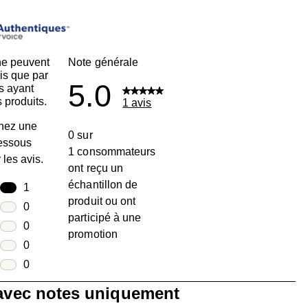
ne peuvent
Note générale
is que par
5.0
s ayant
 produits.
1 avis
nez une
0 sur
dessous
1 consommateurs
r les avis.
ont reçu un
échantillon de
toiles
1
produit ou ont
1 avis avec 5 étoiles.
toiles
0
participé à une
0 avis avec 4 étoiles.
toiles
0
promotion
0 avis avec 3 étoiles.
toiles
0
0 avis avec 2 étoiles.
oiles
0
0 avis avec 1 étoile.
 avec notes uniquement