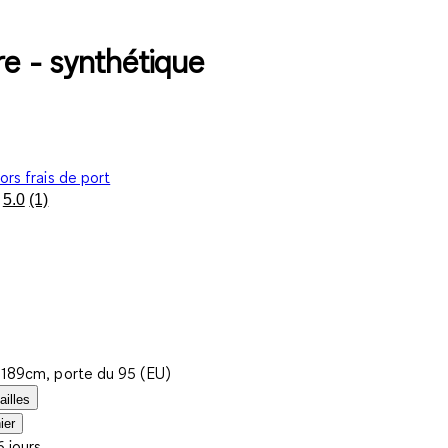
re - synthétique
ors frais de port
5.0
(1)
Lire
1
avis.
Lien
sur
la
même
page.
t 189cm, porte du 95 (EU)
ailles
ier
6 jours