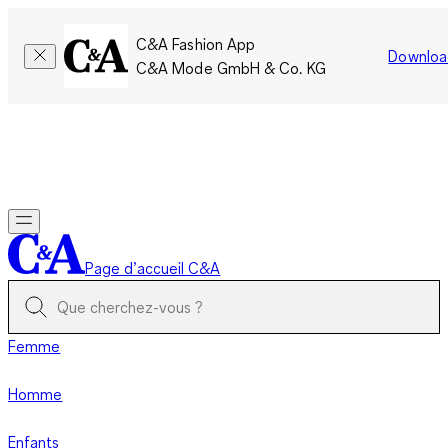
C&A Fashion App
Downloa
C&A Mode GmbH & Co. KG
Seulement pour une courte durée : Les membres cumulent le
double de points!
Se connecter
Page d’accueil C&A
Femme
Homme
Enfants