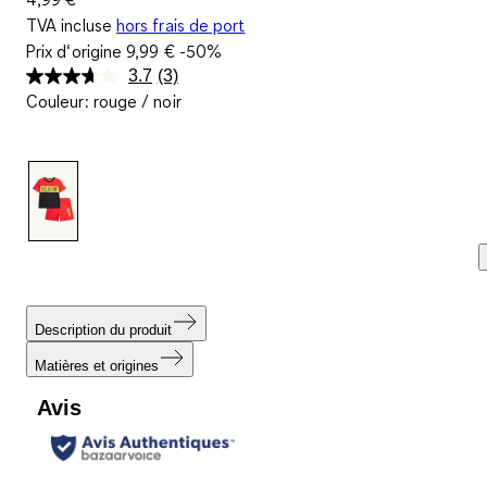
TVA incluse
hors frais de port
Prix d‘origine
9,99 €
-50%
3.7
(3)
Lire
Couleur
:
rouge / noir
3
avis.
Lien
sur
la
même
page.
Description du produit
Matières et origines
Avis