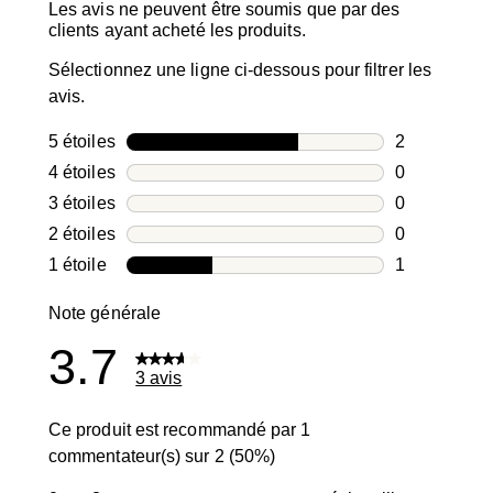
Les avis ne peuvent être soumis que par des
clients ayant acheté les produits.
Sélectionnez une ligne ci-dessous pour filtrer les
avis.
5 étoiles
étoiles
2
2 avis avec 5
4 étoiles
étoiles
0
0 avis avec 4
3 étoiles
étoiles
0
0 avis avec 3
2 étoiles
étoiles
0
0 avis avec 2
1 étoile
étoiles
1
1 avis avec 1
Note générale
3.7
3 avis
Ce produit est recommandé par 1
commentateur(s) sur 2 (50%)