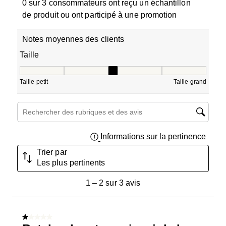
0 sur 3 consommateurs ont reçu un échantillon
de produit ou ont participé à une promotion
Notes moyennes des clients
Taille
Taille, 3 sur 5, où 1 est égal à Taille petit et 5 est égal à T
Taille petit
Taille grand
Zone de recherche de sujet et d'avis
Informations sur la pertinence
Affich
Trier par
Les plus pertinents
1
1
–
2 sur 3
avis
à
2
sur
1 sur 5 étoiles.