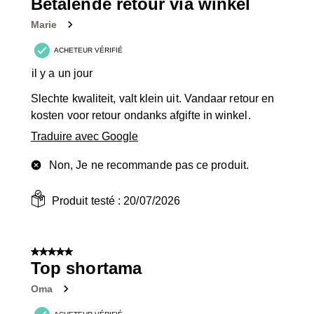
3
Betalende retour via winkel
avis.
Marie
ACHETEUR VÉRIFIÉ
il y a un jour
Slechte kwaliteit, valt klein uit. Vandaar retour en
kosten voor retour ondanks afgifte in winkel.
Traduire avec Google
Non, Je ne recommande pas ce produit.
Produit testé :
20/07/2026
5 sur 5 étoiles.
Top shortama
Oma