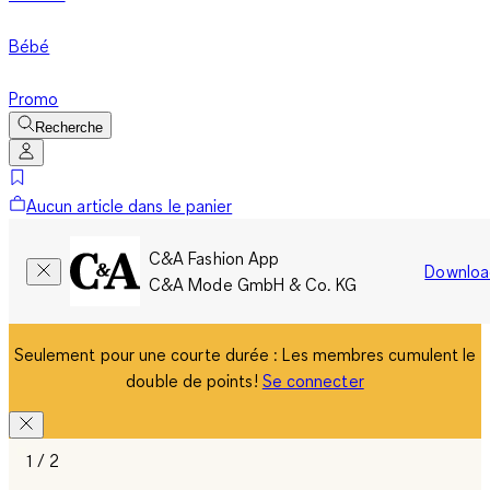
Bébé
Promo
Recherche
Aucun article dans le panier
C&A Fashion App
Downloa
C&A Mode GmbH & Co. KG
Seulement pour une courte durée : Les membres cumulent le
double de points!
Se connecter
1 / 2