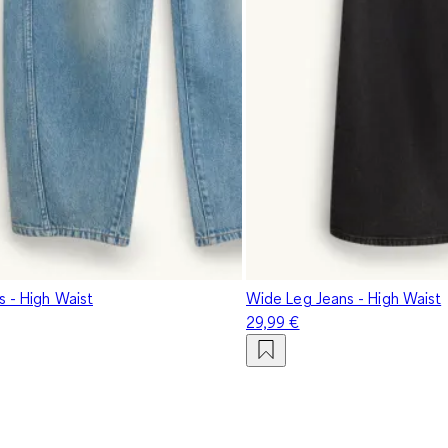
s - High Waist
Wide Leg Jeans - High Waist
29,99 €