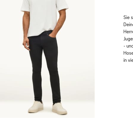
Sie 
Dein
Herr
Juge
-
und
Hose
in v