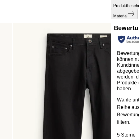
Produktbesch
Material
Bewertu
Bewertun
können n
Kund:inn
abgegeb
werden, d
Produkte 
haben.
Wähle unt
Reihe au
Bewertun
filtern.
5 Sterne
S