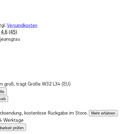
zgl.
Versandkosten
4.6
(45)
45
jeansgrau
Bewertungen
lesen.
Link
auf
derselben
Seite.
m groß, trägt Größe W32 L34 (EU)
lle
orb
ücksendung, kostenlose Rückgabe im Store.
Mehr erfahren
2-4 Werktage
barkeit prüfen