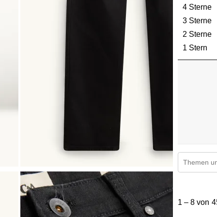
4 Sterne
S
3 Sterne
S
2 Sterne
S
1 Stern
St
Suchthemen
1
bis
1
–
8 von 4
8