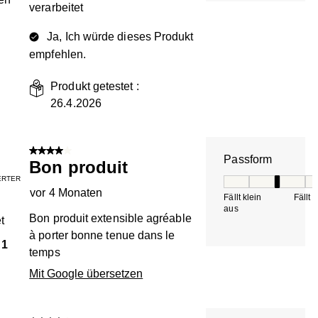
verarbeitet
Ja, Ich würde dieses Produkt
empfehlen.
Produkt getestet :
26.4.2026
4 von 5 Sternen.
Passform
Bon produit
IERTER
Passform, 3 von 5, 
vor 4 Monaten
Fällt klein
Fällt 
aus
Bon produit extensible agréable
t
à porter bonne tenue dans le
1
temps
Mit Google übersetzen