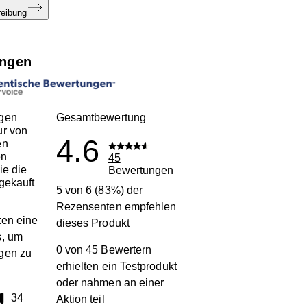
reibung
ngen
gen
Gesamtbewertung
ur von
4.6
en
en
45
ie die
Bewertungen
gekauft
5 von 6 (83%) der
Rezensenten empfehlen
en eine
dieses Produkt
s, um
0 von 45 Bewertern
gen zu
erhielten ein Testprodukt
oder nahmen an einer
terne
34
Aktion teil