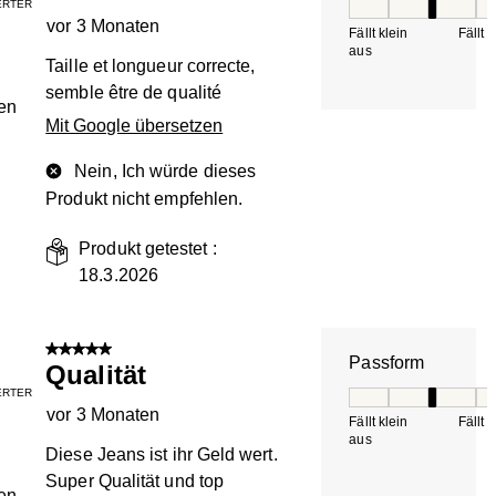
IERTER
Passform, 3 von 5, 
vor 3 Monaten
Fällt klein
Fällt 
aus
Taille et longueur correcte,
semble être de qualité
en
Mit Google übersetzen
Nein, Ich würde dieses
Produkt nicht empfehlen.
Produkt getestet :
18.3.2026
5 von 5 Sternen.
Passform
Qualität
IERTER
Passform, 3 von 5, 
vor 3 Monaten
Fällt klein
Fällt 
aus
Diese Jeans ist ihr Geld wert.
Super Qualität und top
en