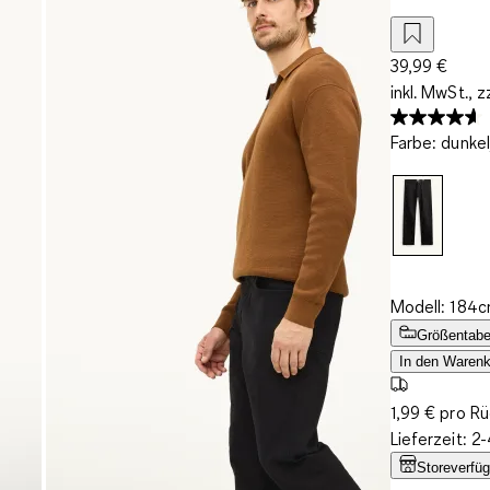
39,99 €
inkl. MwSt., z
Farbe
:
dunkel
Modell: 184c
Größentabe
In den Warenk
1,99 € pro R
Lieferzeit: 
Storeverfüg