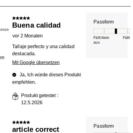
.
5 von 5 Sternen.
Passform
Buena calidad
IERTER
Passform, 3 von 5, 
vor 2 Monaten
Fällt klein
Fällt 
aus
Tallaje perfecto y una calidad
destacada.
en
Mit Google übersetzen
Ja, Ich würde dieses Produkt
empfehlen.
Produkt getestet :
12.5.2026
5 von 5 Sternen.
Passform
article correct