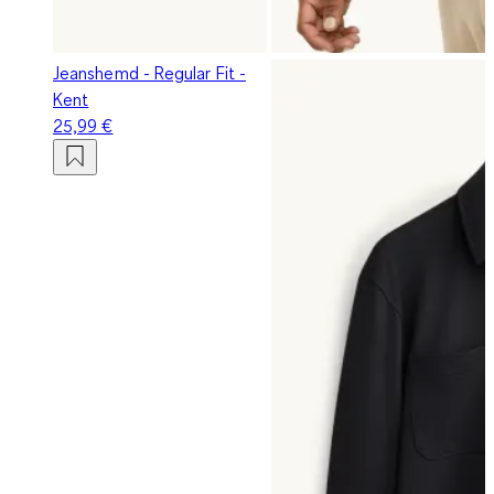
Jeanshemd - Regular Fit -
Kent
25,99 €