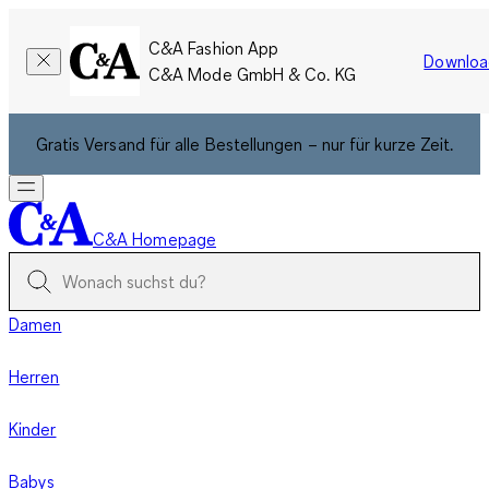
C&A Fashion App
Downloa
C&A Mode GmbH & Co. KG
Gratis Versand für alle Bestellungen – nur für kurze Zeit.
C&A Homepage
Damen
Herren
Kinder
Babys