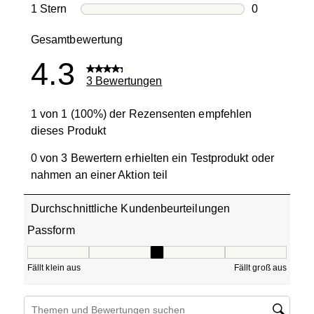
0 Bewertung
1 Stern
Sterne
0
0 Bewertung
Gesamtbewertung
4.3
3 Bewertungen
1 von 1 (100%) der Rezensenten empfehlen
dieses Produkt
0 von 3 Bewertern erhielten ein Testprodukt oder
nahmen an einer Aktion teil
Durchschnittliche Kundenbeurteilungen
Passform
Passform, 3 von 5, wobei 1 gleich Fällt klein aus ist und 5
Fällt klein aus
Fällt groß aus
Suchthemen und Bewertungen Suchregion