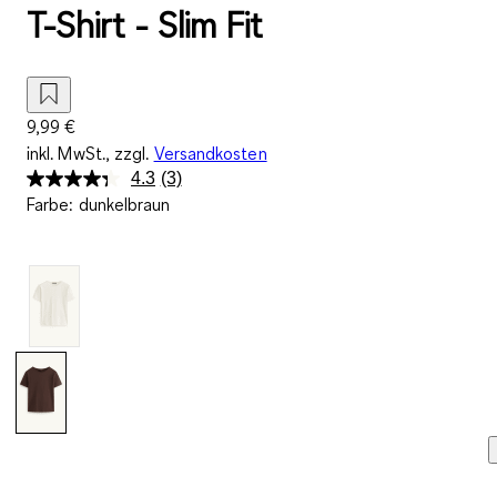
T-Shirt - Slim Fit
9,99 €
inkl. MwSt., zzgl.
Versandkosten
4.3
(3)
3
Farbe
:
dunkelbraun
Bewertungen
lesen.
Link
auf
derselben
Seite.