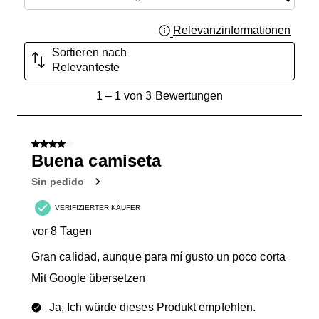
Relevanzinformationen
Zeigt 
Sortieren nach
Relevanteste
1
1
–
1 von 3
Bewertungen
bis
1
von
4 von 5 Sternen.
3
Buena camiseta
Bewertungen.
Sin pedido
VERIFIZIERTER KÄUFER
vor 8 Tagen
Gran calidad, aunque para mí gusto un poco corta
Mit Google übersetzen
Ja, Ich würde dieses Produkt empfehlen.