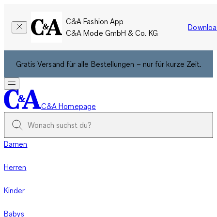
C&A Fashion App
Downloa
C&A Mode GmbH & Co. KG
Gratis Versand für alle Bestellungen – nur für kurze Zeit.
C&A Homepage
Damen
Herren
Kinder
Babys