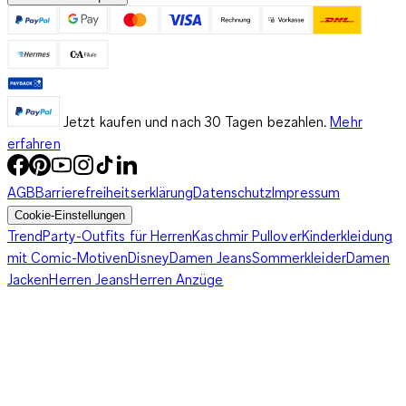
Jetzt kaufen und nach 30 Tagen bezahlen.
Mehr
erfahren
AGB
Barrierefreiheitserklärung
Datenschutz
Impressum
Cookie-Einstellungen
Trend
Party-Outfits für Herren
Kaschmir Pullover
Kinderkleidung
mit Comic-Motiven
Disney
Damen Jeans
Sommerkleider
Damen
Jacken
Herren Jeans
Herren Anzüge