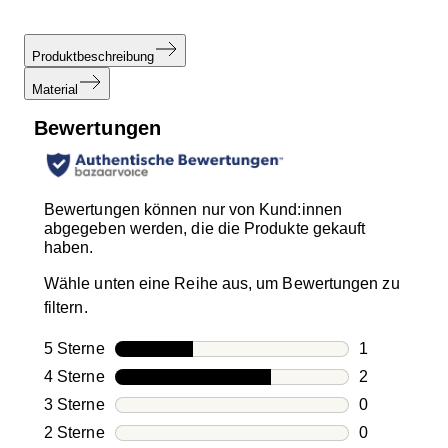
Produktbeschreibung
Material
Bewertungen
Bewertungen können nur von Kund:innen
abgegeben werden, die die Produkte gekauft
haben.
Wähle unten eine Reihe aus, um Bewertungen zu
filtern.
5 Sterne
Sterne
1
1 Bewertung
4 Sterne
Sterne
2
2 Bewertung
3 Sterne
Sterne
0
0 Bewertung
2 Sterne
Sterne
0