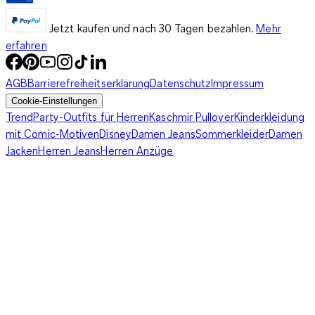
Jetzt kaufen und nach 30 Tagen bezahlen.
Mehr
erfahren
AGB
Barrierefreiheitserklärung
Datenschutz
Impressum
Cookie-Einstellungen
Trend
Party-Outfits für Herren
Kaschmir Pullover
Kinderkleidung
mit Comic-Motiven
Disney
Damen Jeans
Sommerkleider
Damen
Jacken
Herren Jeans
Herren Anzüge