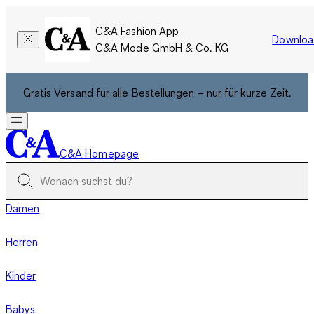
C&A Fashion App
Downloa
C&A Mode GmbH & Co. KG
Gratis Versand für alle Bestellungen – nur für kurze Zeit.
C&A Homepage
Damen
Herren
Kinder
Babys