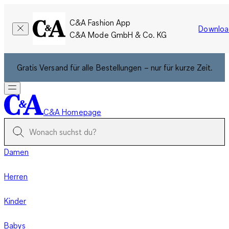
C&A Fashion App
Downloa
C&A Mode GmbH & Co. KG
Gratis Versand für alle Bestellungen – nur für kurze Zeit.
C&A Homepage
Damen
Herren
Kinder
Babys