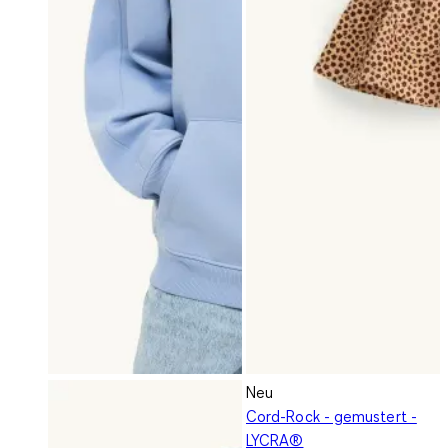
Neu
Cord-Rock - gemustert -
LYCRA®