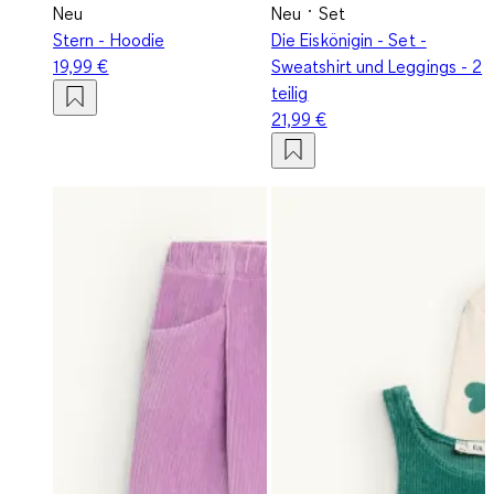
Neu
Neu
Set
Stern - Hoodie
Die Eiskönigin - Set -
19,99 €
Sweatshirt und Leggings - 2
teilig
21,99 €