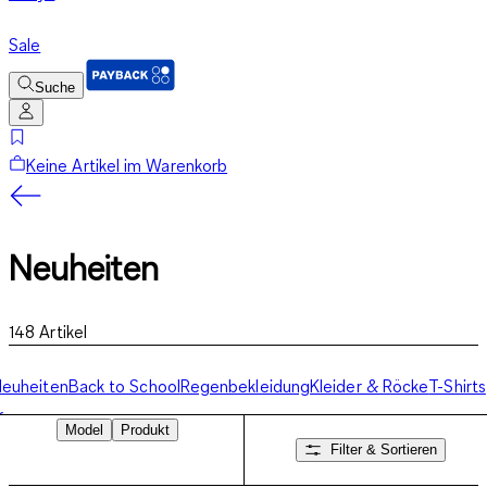
Sale
Suche
Keine Artikel im Warenkorb
Neuheiten
148
Artikel
euheiten
Back to School
Regenbekleidung
Kleider & Röcke
T-Shirts
&
Model
Produkt
Tops
Multipacks
Shorts
Jeans
Hosen
Bademode
Pyjamas
Unterwäsche
Filter & Sortieren
 Sweatshirts
Jacken
Sets
Basics
Accessoires
Sportbekleidung