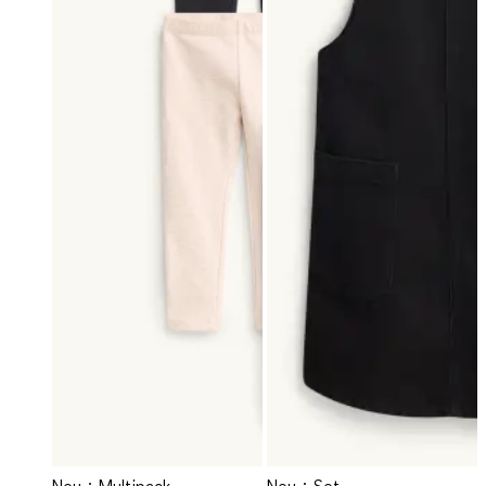
Neu
Multipack
Neu
Set