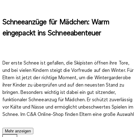
Schneeanzüge für Mädchen: Warm
eingepackt ins Schneeabenteuer
Der erste Schnee ist gefallen, die Skipisten öffnen ihre Tore,
und bei vielen Kindern steigt die Vorfreude auf den Winter. Für
Eltern ist jetzt der richtige Moment, um die Wintergarderobe
ihrer Kinder zu überprüfen und auf den neuesten Stand zu
bringen. Besonders wichtig ist dabei ein gut sitzender,
funktionaler Schneeanzug für Mädchen. Er schützt zuverlässig
vor Kälte und Nässe und ermöglicht unbeschwertes Spielen im
Schnee. Im C&A Online-Shop finden Eltern eine große Auswahl
an Schneeanzügen, die nicht nur warm und wetterfest sind,
sondern auch mit fröhlichen Farben und kindgerechten Designs
Mehr anzeigen
überzeugen. Overalls in Rosa, Blau, Türkis oder in Neon Farben