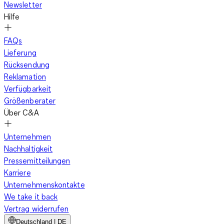
Newsletter
die Haut trocken und der Schneeanzug für Mädchen trägt sich
Hilfe
auch nach vielen Stunden im Schnee noch bequem. Eine
Wassersäule von mindestens 5.000 mm gilt dabei als idealer
FAQs
Wert für zuverlässigen Wetterschutz. Zudem gewährleisten
Lieferung
die hochwertigen Funktionsstoffe, dass sich Wärme staut oder
Rücksendung
die Schneebekleidung feucht und klamm anfühlt. Auch
Reklamation
versiegelte Nähte, wasserabweisende Reißverschlüsse
und
Verfügbarkeit
beschichtete Oberstoffe
sorgen dafür, dass kein Schnee oder
Größenberater
Regen eindringen kann. Gleichzeitig trocknet das Material
Über C&A
schnell, was besonders praktisch ist, wenn der Skioverall am
nächsten Tag wieder getragen werden soll. Auch die
Unternehmen
Bewegungsfreiheit
spielt eine entscheidende Rolle. Kinder
Nachhaltigkeit
möchten im Winter rennen, springen und ausgelassen im
Pressemitteilungen
Schnee toben. Ein gut geschnittener Schneeoverall bietet
Karriere
durch seine ergonomische Passform und
elastischen
Unternehmenskontakte
Materialien
besonders viel Komfort. Da Skiacke und Skihose
We take it back
fest miteinander verbunden sind, kann nichts verrutschen, und
Vertrag widerrufen
die Kleidung bleibt dort, wo sie hingehört. Elastische
Deutschland | DE