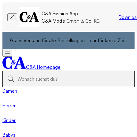
C&A Fashion App
Downloa
C&A Mode GmbH & Co. KG
Gratis Versand für alle Bestellungen – nur für kurze Zeit.
C&A Homepage
Damen
Herren
Kinder
Babys