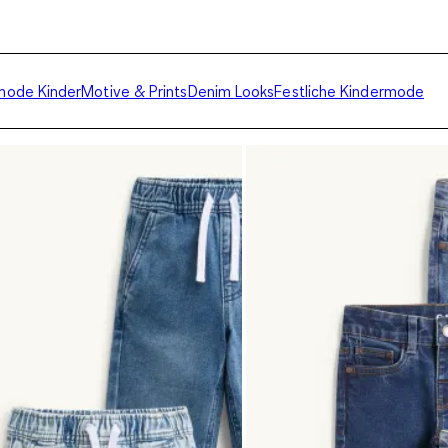
ode Kinder
Motive & Prints
Denim Looks
Festliche Kindermode