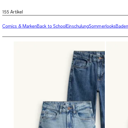
155
Artikel
Comics & Marken
Back to School
Einschulung
Sommerlooks
Badem