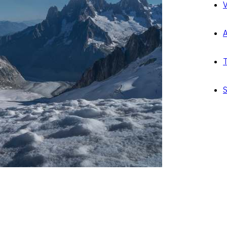
V
A
T
S