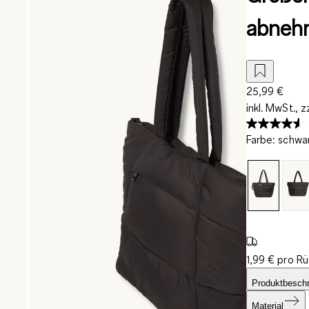
abneh
25,99 €
inkl. MwSt., z
Farbe
:
schwa
1,99 € pro R
Produktbesch
Material