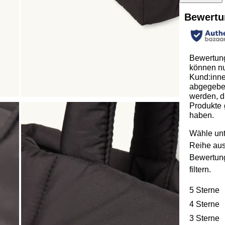
Bewertu
Bewertun
können n
Kund:inn
abgegeb
werden, d
Produkte 
haben.
Wähle unt
Reihe au
Bewertun
filtern.
5 Sterne
S
4 Sterne
S
3 Sterne
S