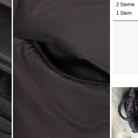
2 Sterne
S
1 Stern
St