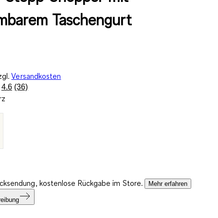
mbarem Taschengurt
zgl.
Versandkosten
4.6
(36)
36
rz
Bewertungen
lesen.
Link
auf
derselben
Seite.
ücksendung, kostenlose Rückgabe im Store.
Mehr erfahren
reibung