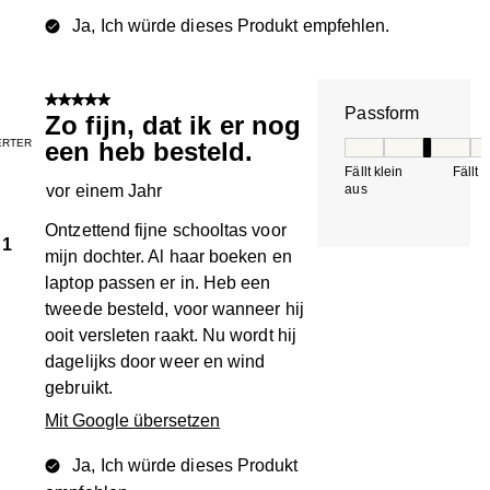
Ja, Ich würde dieses Produkt empfehlen.
5 von 5 Sternen.
Passform
Zo fijn, dat ik er nog
IERTER
een heb besteld.
Passform, 3 von 5, 
Fällt klein
Fällt 
vor einem Jahr
aus
Ontzettend fijne schooltas voor
1
mijn dochter. Al haar boeken en
laptop passen er in. Heb een
tweede besteld, voor wanneer hij
ooit versleten raakt. Nu wordt hij
dagelijks door weer en wind
gebruikt.
Mit Google übersetzen
Ja, Ich würde dieses Produkt