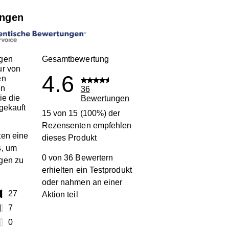
ngen
gen
Gesamtbewertung
ur von
4.6
en
en
36
ie die
Bewertungen
gekauft
15 von 15 (100%) der
Rezensenten empfehlen
en eine
dieses Produkt
s, um
0 von 36 Bewertern
gen zu
erhielten ein Testprodukt
oder nahmen an einer
terne
27
Aktion teil
27 Bewertungen mit 5 Sternen.
terne
7
7 Bewertungen mit 4 Sternen.
terne
0