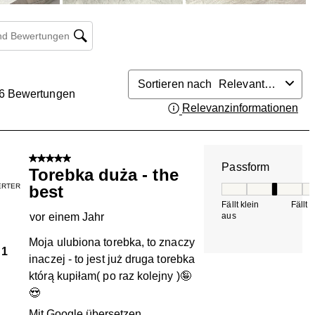
 und Bewertungen Suchregion
Sortieren nach
Relevanteste
6
Bewertungen
Relevanzinformationen
Zei
.
5 von 5 Sternen.
Passform
Torebka duża - the
IERTER
best
Passform, 3 von 5, 
Fällt klein
Fällt 
vor einem Jahr
aus
Moja ulubiona torebka, to znaczy
1
inaczej - to jest już druga torebka
którą kupiłam( po raz kolejny )🤪
😍
Mit Google übersetzen