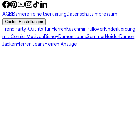
AGB
Barrierefreiheitserklärung
Datenschutz
Impressum
Cookie-Einstellungen
Trend
Party-Outfits für Herren
Kaschmir Pullover
Kinderkleidung
mit Comic-Motiven
Disney
Damen Jeans
Sommerkleider
Damen
Jacken
Herren Jeans
Herren Anzüge