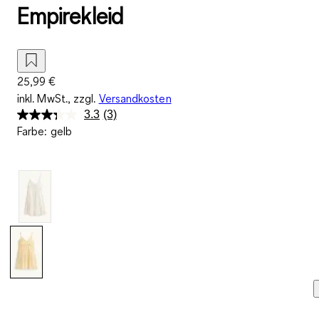
Empirekleid
25,99 €
inkl. MwSt., zzgl.
Versandkosten
3.3
(3)
3
Farbe
:
gelb
Bewertungen
lesen.
Link
auf
derselben
Seite.