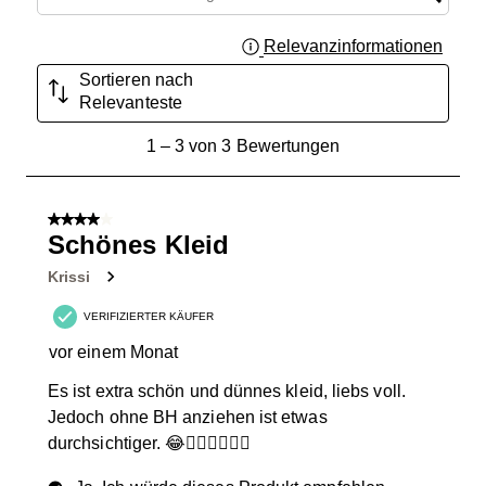
Relevanzinformationen
Zeigt 
Sortieren nach
Relevanteste
1
1
–
3 von 3
Bewertungen
bis
3
von
4 von 5 Sternen.
3
Schönes Kleid
Bewertungen.
Krissi
VERIFIZIERTER KÄUFER
vor einem Monat
Es ist extra schön und dünnes kleid, liebs voll.
Jedoch ohne BH anziehen ist etwas
durchsichtiger. 😂🤷🏻‍♀️💁🏻‍♀️