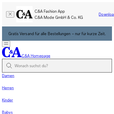
C&A Fashion App
Downloa
C&A Mode GmbH & Co. KG
Gratis Versand für alle Bestellungen – nur für kurze Zeit.
C&A Homepage
Damen
Herren
Kinder
Babys