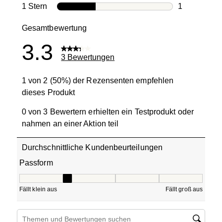
0 Bewertung
1 Stern
Sterne
1
1 Bewertung 
Gesamtbewertung
3.3
3 Bewertungen
1 von 2 (50%) der Rezensenten empfehlen
dieses Produkt
0 von 3 Bewertern erhielten ein Testprodukt oder
nahmen an einer Aktion teil
Durchschnittliche Kundenbeurteilungen
Passform
Passform, 2 von 5, wobei 1 gleich Fällt klein aus ist und 5
Fällt klein aus
Fällt groß aus
Suchthemen und Bewertungen Suchregion