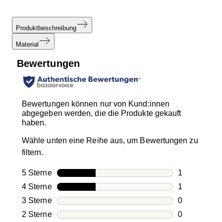
Produktbeschreibung
Material
Bewertungen
Bewertungen können nur von Kund:innen
abgegeben werden, die die Produkte gekauft
haben.
Wähle unten eine Reihe aus, um Bewertungen zu
filtern.
5 Sterne
Sterne
1
1 Bewertung
4 Sterne
Sterne
1
1 Bewertung
3 Sterne
Sterne
0
0 Bewertung
2 Sterne
Sterne
0