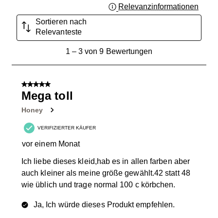
Relevanzinformationen
Zeigt 
Sortieren nach
Relevanteste
1
1
–
3 von 9
Bewertungen
bis
3
von
5 von 5 Sternen.
9
Mega toll
Bewertungen.
Honey
VERIFIZIERTER KÄUFER
vor einem Monat
Ich liebe dieses kleid,hab es in allen farben aber
auch kleiner als meine größe gewählt.42 statt 48
wie üblich und trage normal 100 c körbchen.
Ja, Ich würde dieses Produkt empfehlen.