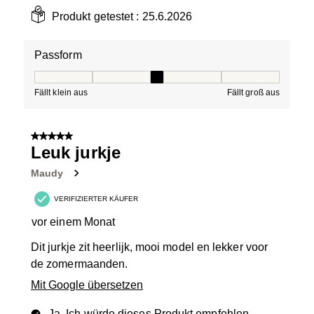
Produkt getestet :
25.6.2026
Passform
Passform, 3 von 5, wobei 1 gleich Fällt klein aus ist und
Fällt klein aus
Fällt groß aus
5 von 5 Sternen.
Leuk jurkje
Maudy
VERIFIZIERTER KÄUFER
vor einem Monat
Dit jurkje zit heerlijk, mooi model en lekker voor
de zomermaanden.
Mit Google übersetzen
Ja, Ich würde dieses Produkt empfehlen.