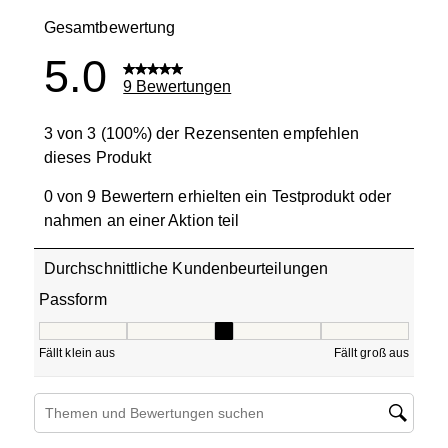
0 Bewertung
Gesamtbewertung
5.0
9 Bewertungen
3 von 3 (100%) der Rezensenten empfehlen
dieses Produkt
0 von 9 Bewertern erhielten ein Testprodukt oder
nahmen an einer Aktion teil
Durchschnittliche Kundenbeurteilungen
Passform
Passform, 3 von 5, wobei 1 gleich Fällt klein aus ist und 5
Fällt klein aus
Fällt groß aus
Suchthemen und Bewertungen Suchregion