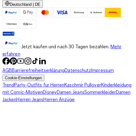
Deutschland | DE
Jetzt kaufen und nach 30 Tagen bezahlen.
Mehr
erfahren
AGB
Barrierefreiheitserklärung
Datenschutz
Impressum
Cookie-Einstellungen
Trend
Party-Outfits für Herren
Kaschmir Pullover
Kinderkleidung
mit Comic-Motiven
Disney
Damen Jeans
Sommerkleider
Damen
Jacken
Herren Jeans
Herren Anzüge