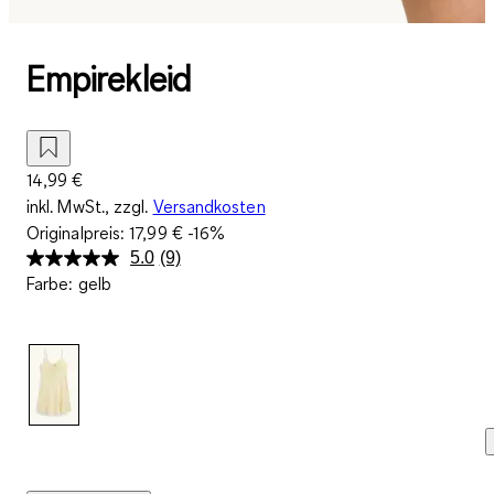
Empirekleid
14,99 €
inkl. MwSt., zzgl.
Versandkosten
Originalpreis:
17,99 €
-16%
5.0
(9)
9
Farbe
:
gelb
Bewertungen
lesen.
Link
auf
derselben
Seite.