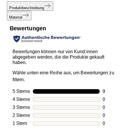
Produktbeschreibung
Material
Bewertungen
Bewertungen können nur von Kund:innen
abgegeben werden, die die Produkte gekauft
haben.
Wähle unten eine Reihe aus, um Bewertungen zu
filtern.
5 Sterne
Sterne
9
9 Bewertung
4 Sterne
Sterne
0
0 Bewertung
3 Sterne
Sterne
0
0 Bewertung
2 Sterne
Sterne
0
0 Bewertung
1 Stern
Sterne
0