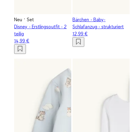
Neu
Set
Bärchen - Baby-
Disney - Erstlingsoutfit - 2
Schlafanzug - strukturiert
teilig
12,99 €
14,99 €