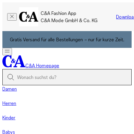
C&A Fashion App
Downloa
C&A Mode GmbH & Co. KG
Gratis Versand für alle Bestellungen – nur für kurze Zeit.
C&A Homepage
Damen
Herren
Kinder
Babys