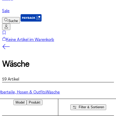
Sale
Suche
Keine Artikel im Warenkorb
Wäsche
59
Artikel
berteile, Hosen & Outfits
Wäsche
Model
Produkt
Filter & Sortieren