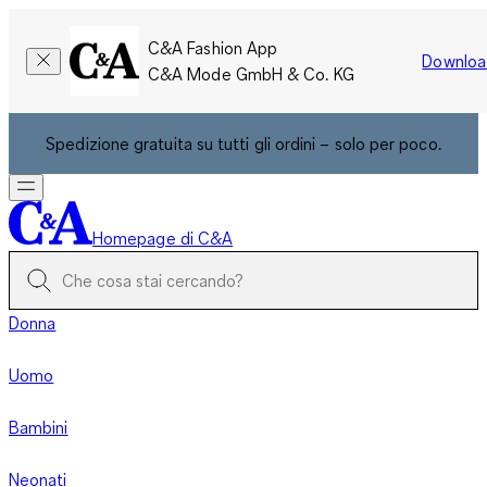
C&A Fashion App
Downloa
C&A Mode GmbH & Co. KG
Spedizione gratuita su tutti gli ordini – solo per poco.
Homepage di C&A
Donna
Uomo
Bambini
Neonati