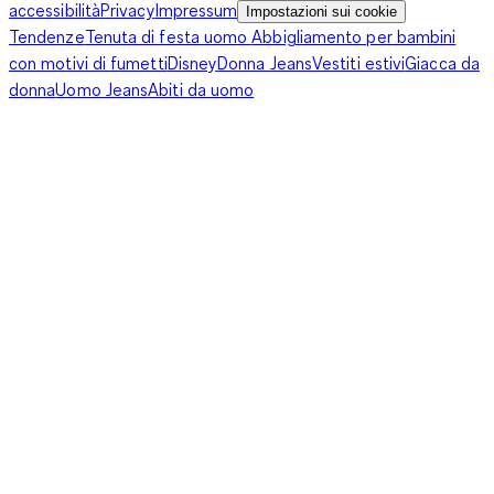
accessibilità
Privacy
Impressum
Impostazioni sui cookie
Tendenze
Tenuta di festa uomo
Abbigliamento per bambini
con motivi di fumetti
Disney
Donna Jeans
Vestiti estivi
Giacca da
donna
Uomo Jeans
Abiti da uomo