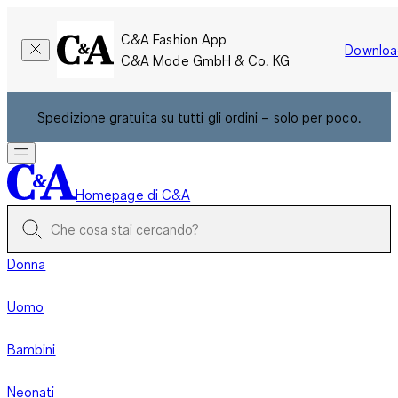
C&A Fashion App
Downloa
C&A Mode GmbH & Co. KG
Spedizione gratuita su tutti gli ordini – solo per poco.
Homepage di C&A
Donna
Uomo
Bambini
Neonati