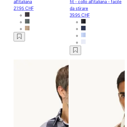
all'italiana
fit - collo all'italiana - facile
27.95 CHF
da stirare
39.95 CHF