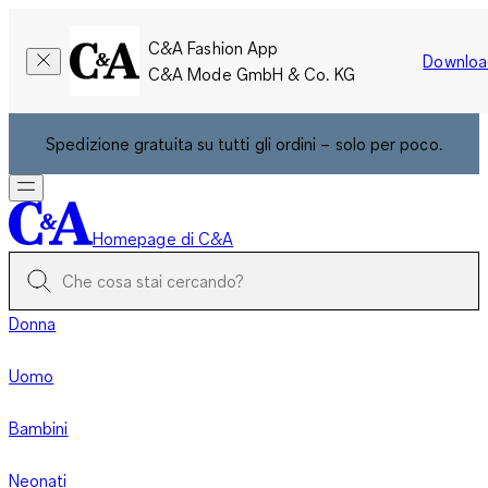
C&A Fashion App
Downloa
C&A Mode GmbH & Co. KG
Spedizione gratuita su tutti gli ordini – solo per poco.
Homepage di C&A
Donna
Uomo
Bambini
Neonati