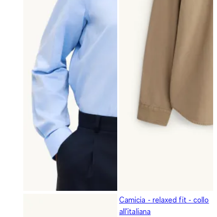
Camicia - relaxed fit - collo
all'italiana