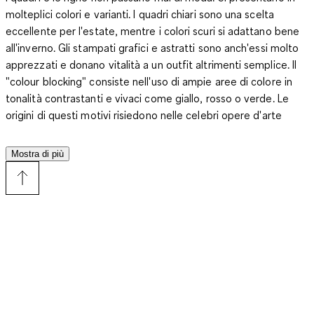
molteplici colori e varianti. I quadri chiari sono una scelta
eccellente per l'estate, mentre i colori scuri si adattano bene
all'inverno. Gli stampati grafici e astratti sono anch'essi molto
apprezzati e donano vitalità a un outfit altrimenti semplice. Il
"colour blocking" consiste nell'uso di ampie aree di colore in
tonalità contrastanti e vivaci come giallo, rosso o verde. Le
origini di questi motivi risiedono nelle celebri opere d'arte
astratta, che per prime hanno trattato l'uso di blocchi di
colore.​
Mostra di più
Le camicie hawaiane stanno vivendo un vero e proprio ritorno.
Queste camicie colorate provengono dall'arcipelago
soleggiato del Pacifico, da dove sono state portate a casa dai
turisti. I motivi tipici delle camicie hawaiane includono fiori
esotici, frutti, paesaggi e piante. Queste camicie alla moda
sono particolarmente popolari in estate, poiché riflettono la
gioia di vivere delle isole paradisiache e portano allegria grazie