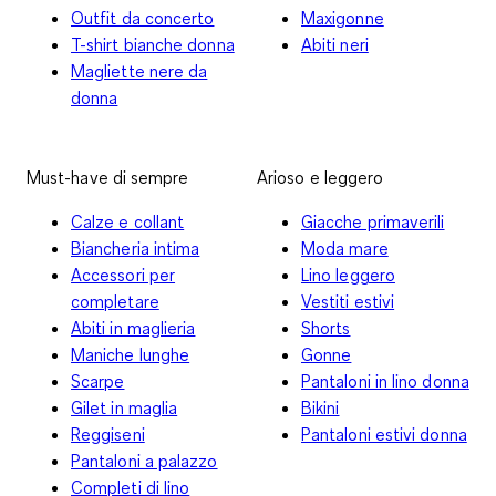
Outfit da concerto
Maxigonne
T-shirt bianche donna
Abiti neri
Magliette nere da
donna
Must-have di sempre
Arioso e leggero
Calze e collant
Giacche primaverili
Biancheria intima
Moda mare
Accessori per
Lino leggero
completare
Vestiti estivi
Abiti in maglieria
Shorts
Maniche lunghe
Gonne
Scarpe
Pantaloni in lino donna
Gilet in maglia
Bikini
Reggiseni
Pantaloni estivi donna
Pantaloni a palazzo
Completi di lino