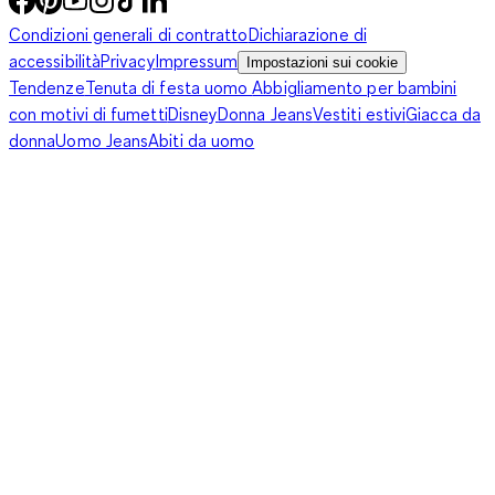
Condizioni generali di contratto
Dichiarazione di
accessibilità
Privacy
Impressum
Impostazioni sui cookie
Tendenze
Tenuta di festa uomo
Abbigliamento per bambini
con motivi di fumetti
Disney
Donna Jeans
Vestiti estivi
Giacca da
donna
Uomo Jeans
Abiti da uomo