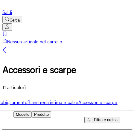
Saldi
Cerca
Nessun articolo nel carrello
Accessori e scarpe
11
articolo/i
bbigliamento
Biancheria intima e calze
Accessori e scarpe
Modello
Prodotto
Filtra e ordina