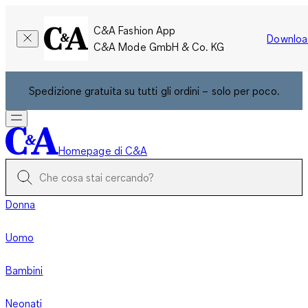
C&A Fashion App
Downloa
C&A Mode GmbH & Co. KG
Spedizione gratuita su tutti gli ordini – solo per poco.
Homepage di C&A
Donna
Uomo
Bambini
Neonati