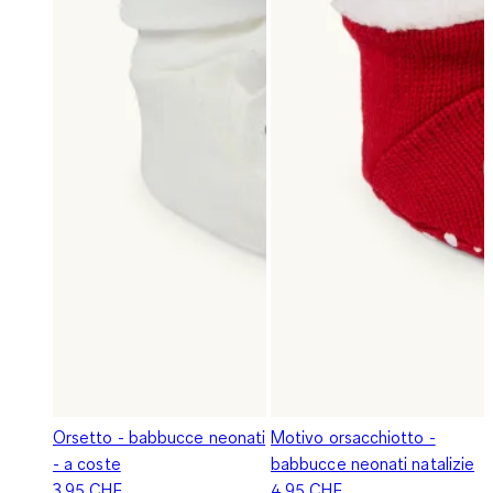
Orsetto - babbucce neonati
Motivo orsacchiotto -
- a coste
babbucce neonati natalizie
3.95 CHF
4.95 CHF