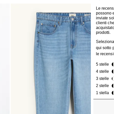
Le recens
possono 
inviate so
clienti c
acquistato
prodotti.
Seleziona
qui sotto p
le recensi
5 stelle
ste
4 stelle
ste
3 stelle
ste
2 stelle
ste
1 stella
ste