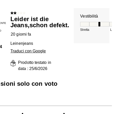
2 su 5 stelle.
Vestibilità
Leider ist die
ENTE
Jeans,schon defekt.
Vestibilità, 3 su 5
Stretta
La
O
20 giorni fa
Leinenjeans
4
Traduci con Google
Prodotto testato in
data :
25/6/2026
nsioni solo con voto