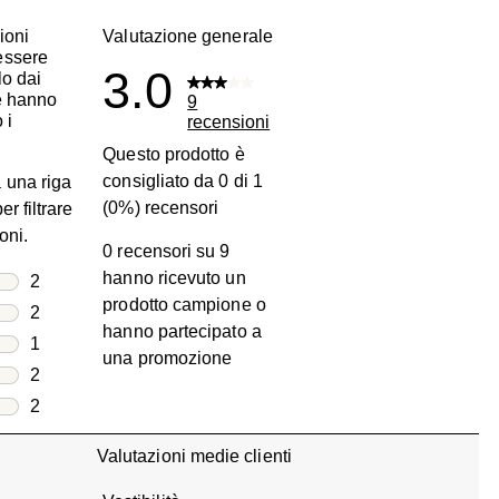
ioni
Valutazione generale
essere
3.0
lo dai
he hanno
9
 i
recensioni
Questo prodotto è
consigliato da 0 di 1
 una riga
(0%) recensori
er filtrare
oni.
0 recensori su 9
hanno ricevuto un
lle
2
prodotto campione o
2 recensioni con 5 stelle.
lle
2
hanno partecipato a
2 recensioni con 4 stelle.
lle
1
una promozione
1 recensione con 3 stelle.
lle
2
2 recensioni con 2 stelle.
lle
2
2 recensioni con 1 stella.
Valutazioni medie clienti