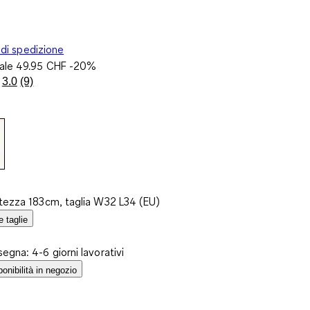
 di spedizione
nale
49.95 CHF
-20%
3.0
(9)
Leggi
9
recensioni.
Stesso
link
alla
pagina.
ltezza 183cm, taglia W32 L34 (EU)
e taglie
egna: 4-6 giorni lavorativi
ponibilità in negozio