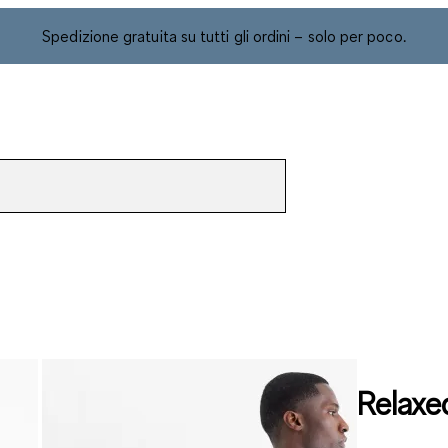
Spedizione gratuita su tutti gli ordini – solo per poco.
Relaxe