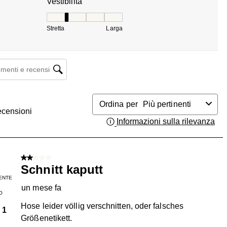
Vestibilità
Vestibilità, 2 su 5, dove 1 è uguale a Stretta e 5 
Stretta
Larga
enti e ricerca delle recensioni
Ordina per
Più pertinenti
ecensioni
Informazioni sulla rilevanza
Vis
2 su 5 stelle.
Schnitt kaputt
ENTE
un mese fa
O
Hose leider völlig verschnitten, oder falsches
1
Größenetikett.