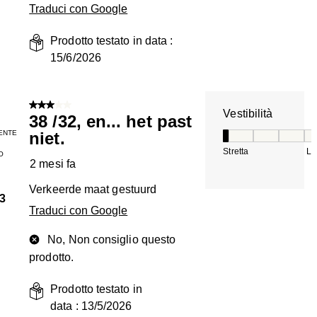
Traduci con Google
Prodotto testato in data :
15/6/2026
3 su 5 stelle.
Vestibilità
38 /32, en... het past
ENTE
niet.
Vestibilità, 1 su 5
Stretta
La
O
2 mesi fa
Verkeerde maat gestuurd
3
Traduci con Google
No, Non consiglio questo
prodotto.
Prodotto testato in
data :
13/5/2026