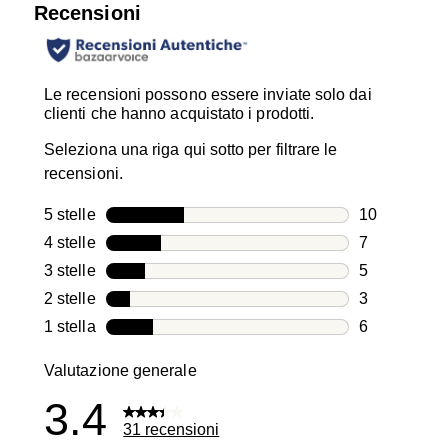
Recensioni
Le recensioni possono essere inviate solo dai
clienti che hanno acquistato i prodotti.
Seleziona una riga qui sotto per filtrare le
recensioni.
5 stelle
stelle
10
10 recension
4 stelle
stelle
7
7 recensioni
3 stelle
stelle
5
5 recensioni
2 stelle
stelle
3
3 recensioni
1 stella
stelle
6
6 recensioni
Valutazione generale
3.4
31 recensioni