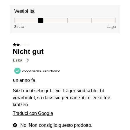
Vestibilità
Vestibilità, 2 su 5, dove 1 è uguale a Stretta e 5 è ugual
Stretta
Larga
2 su 5 stelle.
Nicht gut
Eska
ACQUIRENTE VERIFICATO
un anno fa
Sitzt nicht sehr gut. Die Träger sind schlecht
verarbeitet, so dass sie permanent im Dekoltee
kratzen.
Traduci con Google
No, Non consiglio questo prodotto.