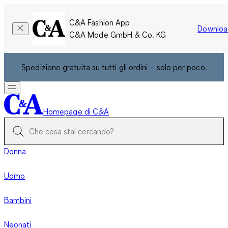
C&A Fashion App
Downloa
C&A Mode GmbH & Co. KG
Spedizione gratuita su tutti gli ordini – solo per poco.
Homepage di C&A
Donna
Uomo
Bambini
Neonati