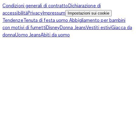
Condizioni generali di contratto
Dichiarazione di
accessibilità
Privacy
Impressum
Impostazioni sui cookie
Tendenze
Tenuta di festa uomo
Abbigliamento per bambini
con motivi di fumetti
Disney
Donna Jeans
Vestiti estivi
Giacca da
donna
Uomo Jeans
Abiti da uomo