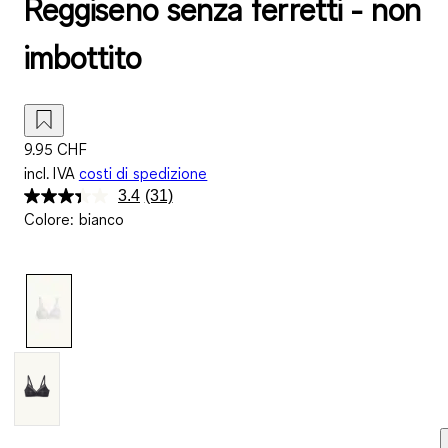
Reggiseno senza ferretti - non
imbottito
9.95 CHF
incl. IVA
costi di spedizione
3.4
(31)
Leggi
Colore
:
bianco
31
recensioni.
Stesso
link
alla
pagina.