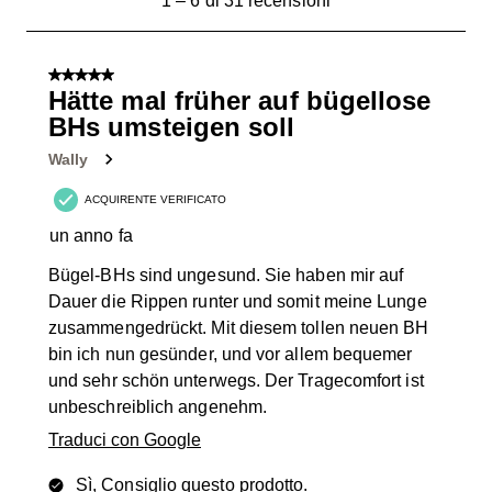
1
–
6 di 31
recensioni
a
6
di
5 su 5 stelle.
31
Hätte mal früher auf bügellose
recensioni.
BHs umsteigen soll
Wally
ACQUIRENTE VERIFICATO
un anno fa
Bügel-BHs sind ungesund. Sie haben mir auf
Dauer die Rippen runter und somit meine Lunge
zusammengedrückt. Mit diesem tollen neuen BH
bin ich nun gesünder, und vor allem bequemer
und sehr schön unterwegs. Der Tragecomfort ist
unbeschreiblich angenehm.
Traduci con Google
Sì, Consiglio questo prodotto.