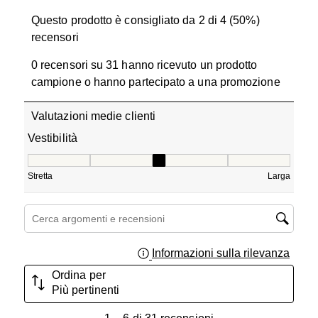
Questo prodotto è consigliato da 2 di 4 (50%)
recensori
0 recensori su 31 hanno ricevuto un prodotto
campione o hanno partecipato a una promozione
Valutazioni medie clienti
Vestibilità
Vestibilità, 3 su 5, dove 1 è uguale a Stretta e 5 è uguale
Stretta
Larga
Cerca argomenti e ricerca delle recensioni
Informazioni sulla rilevanza
Visual
Ordina per
Più pertinenti
1