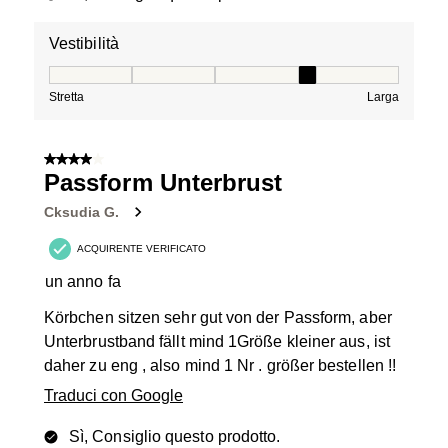
Vestibilità
Vestibilità, 4 su 5, dove 1 è uguale a Stretta e 5 è ugual
Stretta
Larga
4 su 5 stelle.
Passform Unterbrust
Cksudia G.
ACQUIRENTE VERIFICATO
un anno fa
Körbchen sitzen sehr gut von der Passform, aber
Unterbrustband fällt mind 1Größe kleiner aus, ist
daher zu eng , also mind 1 Nr . größer bestellen !!
Traduci con Google
Sì, Consiglio questo prodotto.