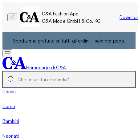
C&A Fashion App
Downloa
C&A Mode GmbH & Co. KG
Spedizione gratuita su tutti gli ordini – solo per poco.
Homepage di C&A
Donna
Uomo
Bambini
Neonati